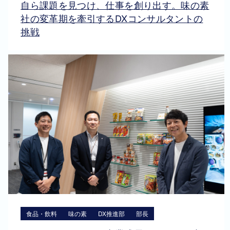
自ら課題を見つけ、仕事を創り出す。味の素
社の変革期を牽引するDXコンサルタントの
挑戦
食品・飲料
味の素
DX推進部
部長