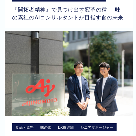
『開拓者精神』で見つけ出す変革の種──味
の素社のAIコンサルタントが目指す食の未来
食品・飲料
味の素
DX推進部
シニアマネージャー