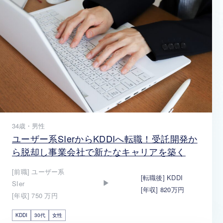
34歳・男性
ユーザー系SIerからKDDIへ転職！受託開発か
ら脱却し事業会社で新たなキャリアを築く
[前職] ユーザー系
[転職後] KDDI
SIer
[年収] 820万円
[年収] 750 万円
KDDI
30代
女性