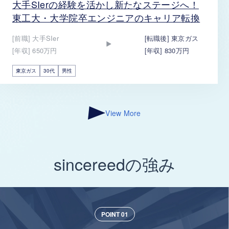
大手SIerの経験を活かし新たなステージへ！
東工大・大学院卒エンジニアのキャリア転換
[前職] 大手SIer
[転職後] 東京ガス
[年収] 650万円
[年収] 830万円
東京ガス
30代
男性
View More
sincereedの強み
POINT 01