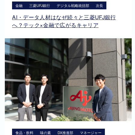
金融
三菱UFJ銀行
デジタル戦略統括部
次長
AI・データ人材はなぜ続々と三菱UFJ銀行
へ？テック×金融で広がるキャリア
食品・飲料
味の素
DX推進部
マネージャー