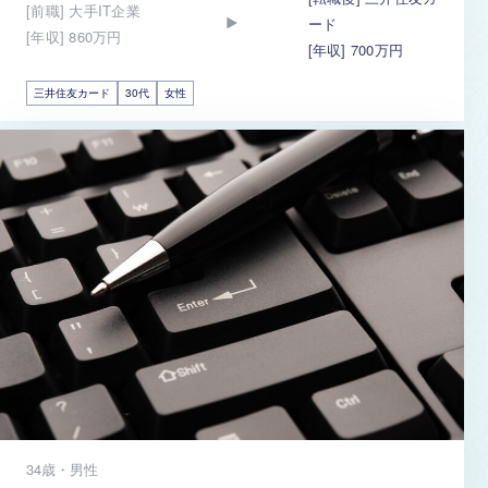
[前職] 大手IT企業
ード
[年収] 860万円
[年収] 700万円
三井住友カード
30代
女性
34歳・男性