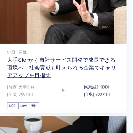
27歳・男性
大手SIerから自社サービス開発で成長できる
環境へ。社会貢献も叶えられる企業でキャリ
アアップを目指す
[前職] 大手SIer
[転職後] KDDI
[年収] 700万円
[年収] 700万円
KDDI
20代
男性