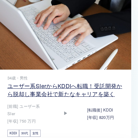
34歳・男性
ユーザー系SIerからKDDIへ転職！受託開発か
ら脱却し事業会社で新たなキャリアを築く
[前職] ユーザー系
[転職後] KDDI
SIer
[年収] 820万円
[年収] 750 万円
KDDI
30代
女性