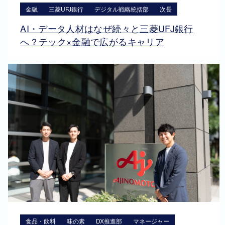
金融
三菱UFJ銀行
デジタル戦略統括部
次長
AI・データ人材はなぜ続々と三菱UFJ銀行
へ？テック×金融で広がるキャリア
食品・飲料
味の素
DX推進部
マネージャー