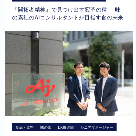
『開拓者精神』で見つけ出す変革の種──味
の素社のAIコンサルタントが目指す食の未来
食品・飲料
味の素
DX推進部
シニアマネージャー