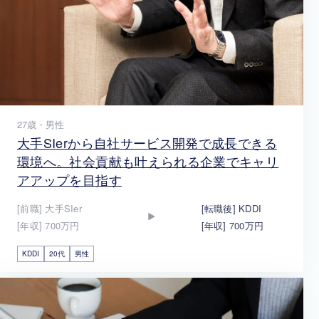
27歳・男性
大手SIerから自社サービス開発で成長できる
環境へ。社会貢献も叶えられる企業でキャリ
アアップを目指す
[前職] 大手SIer
[転職後] KDDI
[年収] 700万円
[年収] 700万円
KDDI
20代
男性