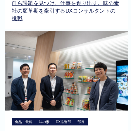
自ら課題を見つけ、仕事を創り出す。味の素
社の変革期を牽引するDXコンサルタントの
挑戦
食品・飲料
味の素
DX推進部
部長