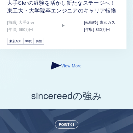
大手SIerの経験を活かし新たなステージへ！
東工大・大学院卒エンジニアのキャリア転換
[前職] 大手SIer
[転職後] 東京ガス
[年収] 650万円
[年収] 830万円
東京ガス
30代
男性
View More
sincereedの強み
POINT 01