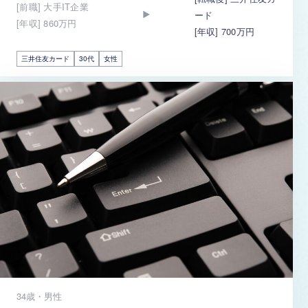
[前職] 大手IT企業
ード
[年収] 860万円
[年収] 700万円
三井住友カード
30代
女性
34歳・男性