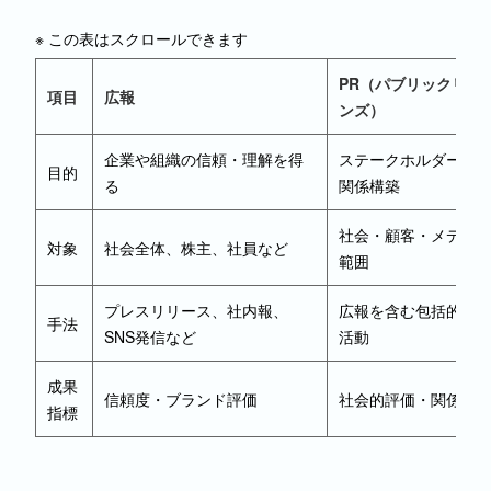
※ この表はスクロールできます
PR（パブリックリレ
項目
広報
ンズ）
企業や組織の信頼・理解を得
ステークホルダーと
目的
る
関係構築
社会・顧客・メディ
対象
社会全体、株主、社員など
範囲
プレスリリース、社内報、
広報を含む包括的な
手法
SNS発信など
活動
成果
信頼度・ブランド評価
社会的評価・関係の
指標