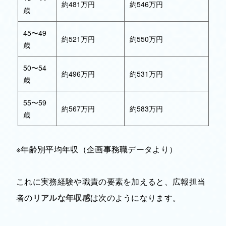
約481万円
約546万円
歳
45〜49
約521万円
約550万円
歳
50〜54
約496万円
約531万円
歳
55〜59
約567万円
約583万円
歳
※年齢別平均年収（企画事務職データより）
これに実務経験や職責の要素を加えると、広報担当
者の
リアルな年収感
は次のようになります。