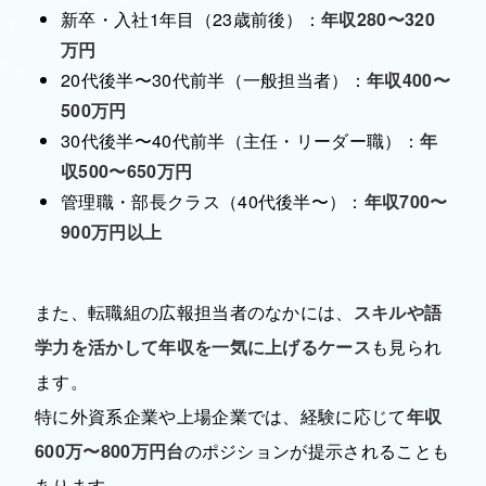
新卒・入社1年目（23歳前後）
：
年収280〜320
万円
20代後半〜30代前半（一般担当者）
：
年収400〜
500万円
30代後半〜40代前半（主任・リーダー職）
：
年
収500〜650万円
管理職・部長クラス（40代後半〜）
：
年収700〜
900万円以上
また、転職組の広報担当者のなかには、
スキルや語
学力を活かして年収を一気に上げるケース
も見られ
ます。
特に外資系企業や上場企業では、経験に応じて
年収
600万〜800万円台
のポジションが提示されることも
あります。