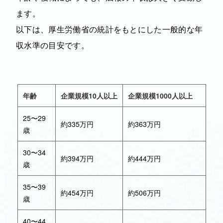
ます。
以下は、厚生労働省の統計をもとにした一般的な年
収水準の目安です。
年齢
企業規模10人以上
企業規模1000人以上
25〜29
約335万円
約363万円
歳
30〜34
約394万円
約444万円
歳
35〜39
約454万円
約506万円
歳
40〜44