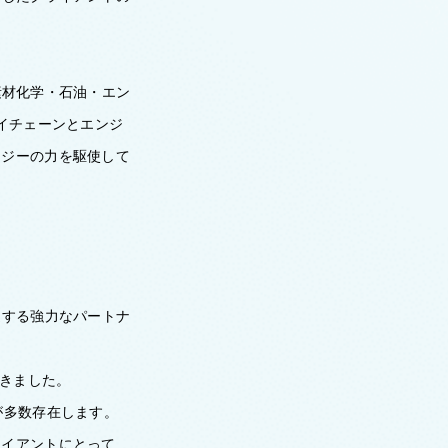
。
)は、素材化学・石油・エン
イチェーンとエンジ
ロジーの力を駆使して
進する強力なパートナ
てきました。
が多数存在します。
ライアントにとって