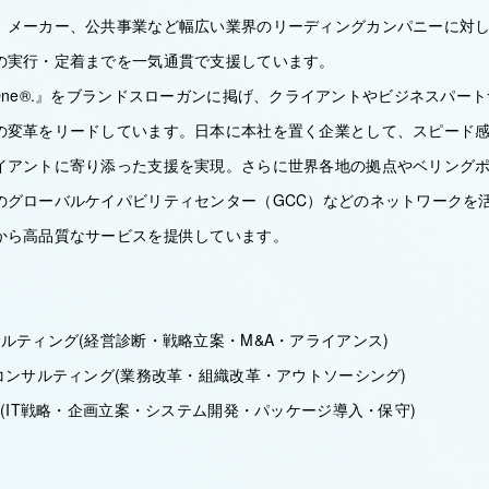
、メーカー、公共事業など幅広い業界のリーディングカンパニーに対
の実行・定着までを一気通貫で支援しています。
nd As One®.』をブランドスローガンに掲げ、クライアントやビジネスパ
の変革をリードしています。日本に本社を置く企業として、スピード
イアントに寄り添った支援を実現。さらに世界各地の拠点やベリング
のグローバルケイパビリティセンター（GCC）などのネットワークを
から高品質なサービスを提供しています。
ルティング(経営診断・戦略立案・M&A・アライアンス)
コンサルティング(業務改革・組織改革・アウトソーシング)
グ(IT戦略・企画立案・システム開発・パッケージ導入・保守)