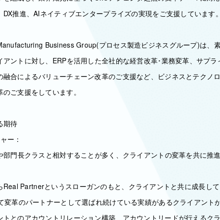
、DX推進、AIネイティブエンタープライズの実現をご支援しています
Manufacturing Business Group(プロセス製造ビジネスグループ
イアントに対し、ERPを活用した全社的な経営改革･業務変革、サプラ
の融合によるバリューチェーン改革のご支援など、ビジネスとテクノ
革のご支援をしています。
る期待
ジャー：
Oや部門長クラスと相対することが多く、クライアントの変革を共に推
Real Partnerというスローガンのもと、クライアントと共に成長し
って変革のパートナーとして選ばれ続けている実績があるクライアント
ントとのアカウントリレーション構築、アカウントリードが行えるク