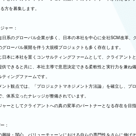
r"となる方を募集します。
ージャー：
は日系のグローバル企業が多く、日本の本社を中心に全社SCM改革、
のグローバル展開を伴う大規模プロジェクトも多く存在します。
じ日本に本社を置くコンサルティングファームとして、クライアント
提供できると共に、本社主導で意思決定できる柔軟性と実行力を兼ね
ルティングファームです。
メント観点では、「プロジェクトマネジメント方法論」を確立し、プ
で、体系立ったナレッジが整備されています。
ジャーとしてクライアントへの真の変革のパートナーとなる存在を目
バー：
の興味・関心、バリューチェーンにおける自らの専門性をさらに伸ば