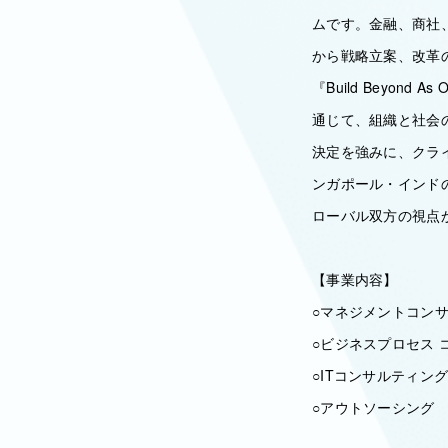
ムです。金融、商社
から戦略立案、改革
『Build Beyo
通じて、組織と社会
決定を強みに、クラ
ンガポール・インド
ローバル双方の視点
【事業内容】
○マネジメントコンサ
○ビジネスプロセス 
○ITコンサルティン
○アウトソーシング