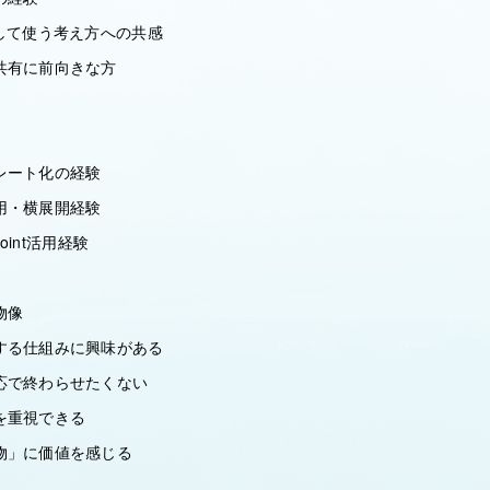
して使う考え方への共感
共有に前向きな方
レート化の経験
用・横展開経験
oint活用経験
物像
る仕組みに興味がある
で終わらせたくない
を重視できる
物」に価値を感じる