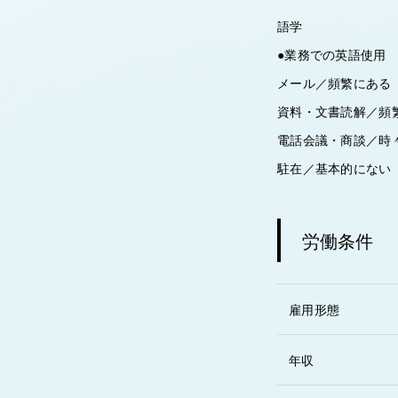
語学
●業務での英語使用
メール／頻繁にある
資料・文書読解／頻
電話会議・商談／時
駐在／基本的にない
労働条件
雇用形態
年収