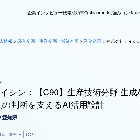
企業インタビュー
転職成功事例
sincereedの強み
コンサル
人情報
>
経営企画・事業企画・営業企画
>
業務企画
>
株式会社アイシン
ン
イシン：【C90】生産技術分野 生成
人の判断を支えるAI活用設計
愛知県
部品
業務企画
600万～