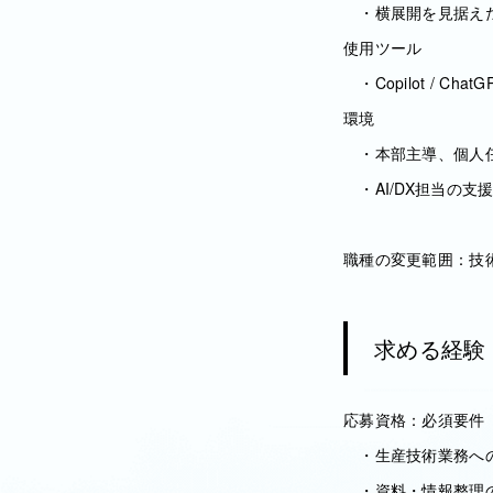
・横展開を見据え
使用ツール
・Copilot / ChatG
環境
・本部主導、個人
・AI/DX担当の支
職種の変更範囲：技
求める経験
応募資格：必須要件
・生産技術業務へ
・資料・情報整理