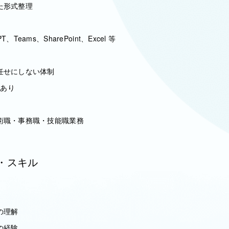
た形式整理
PT、Teams、SharePoint、Excel 等
任せにしない体制
援あり
術職・事務職・技能職業務
・スキル
の理解
の経験