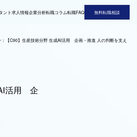
タント
求人情報
企業分析
転職コラム
転職FAQ
無料転職相談
：【C90】生産技術分野 生成AI活用 企画・推進 人の判断を支え
AI活用 企