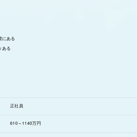
繁にある
々ある
正社員
610～1140万円