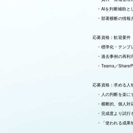
・AIを判断補助と
・部署横断の情報
応募資格：歓迎要件
・標準化・テンプ
・過去事例の再利
・Teams／ShareP
応募資格：求める人
・人の判断を楽にす
・横断的、個人対応
・完成度より試行
・「使われる成果