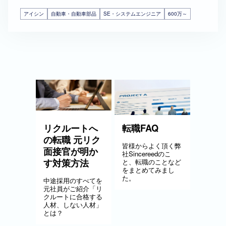
アイシン
自動車・自動車部品
SE・システムエンジニア
600万～
リクルートへ
転職FAQ
の転職 元リク
皆様からよく頂く弊
面接官が明か
社Sincereedのこ
す対策方法
と、転職のことなど
をまとめてみまし
た。
中途採用のすべてを
元社員がご紹介「リ
クルートに合格する
人材、しない人材」
とは？