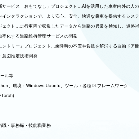
新サービス：おもてなし」プロジェクト…AIを活用した車室内外の人
ンインタラクションで、より安心、安全、快適な乗車を提供するシス
ジェクト…走行車両で収集したデータから道路の異常を検知し、道路
効率化する道路維持管理サービスの開発
エントリー」プロジェクト…乗降時の不安や負担を解消する自動ドア
・意図推定技術開発
ツール等
ython、環境：Windows,Ubuntu、ツール：各種DLフレームワーク
yTorch)
術職・事務職・技能職業務