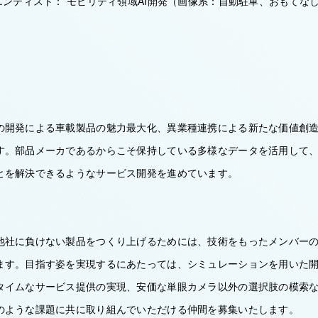
エンティスト： モビリティ領域AI開発（画像系：自動駐車、おもてな
の開発による車載製品の魅力最大化、異業種連携による新たな価値創
す。部品メーカであるからこそ保持している多様なデータを活用して
とを解決できるようなサービス開発を進めています。
他社に負けない製品をつくり上げるためには、技術をもったメンバー
ます。目指す姿を実現するにあたっては、シミュレーションを用いた
タイムなサービス提供の実現、安価な単眼カメラ以外の選択肢の模索
のような課題に共に取り組んでいただける仲間を募集いたします。