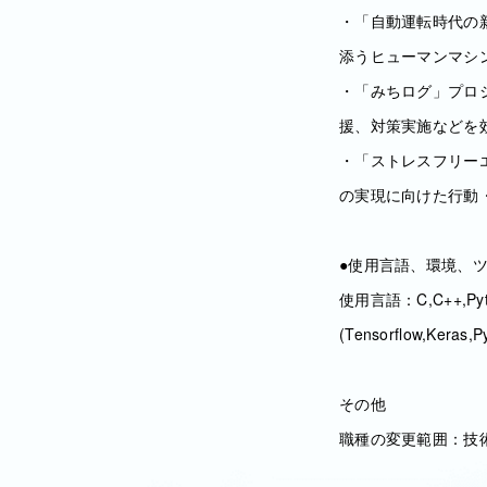
・「自動運転時代の
添うヒューマンマシ
・「みちログ」プロ
援、対策実施などを
・「ストレスフリー
の実現に向けた行動
●使用言語、環境、
使用言語：C,C++,P
(Tensorflow,Keras,P
その他
職種の変更範囲：技