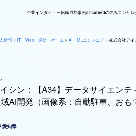
企業インタビュー
転職成功事例
sincereedの強み
コンサル
人情報
>
IT・Web・通信・ゲーム
>
AI・MLエンジニア
>
株式会社アイ
ン
イシン：【A34】データサイエンテ
域AI開発（画像系：自動駐車、おも
愛知県