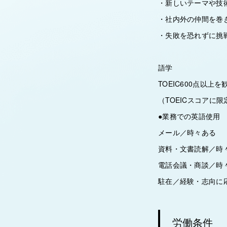
・新しいテーマや技
・社内外の仲間を巻
・失敗を恐れずに挑
語学
TOEIC600点以上を
（TOEICスコアに
●業務での英語使用
メール／時々ある
資料・文書読解／時
電話会議・商談／時
駐在／経験・志向に
労働条件