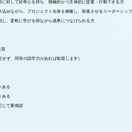
術に対して好奇心を持ち、積極的かつ主体的に提案・行動できる方
き込みながら、プロジェクト全体を俯瞰し、前進させるリーダーシッ
戦し、柔軟に学びを得ながら成果につなげられる方
歓迎
限定せず、同等の語学力があれば歓迎します）
々ある
々ある
応じて要相談