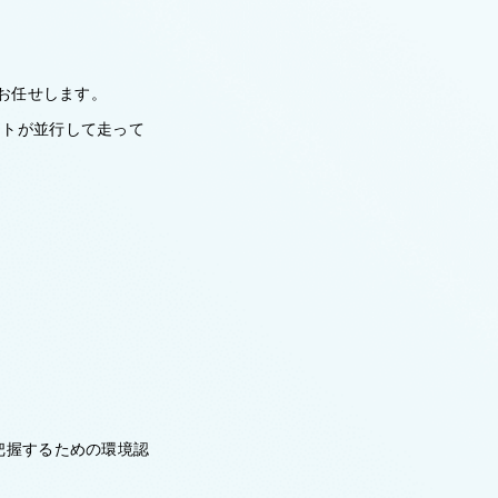
をお任せします。
クトが並行して走って
）
把握するための環境認