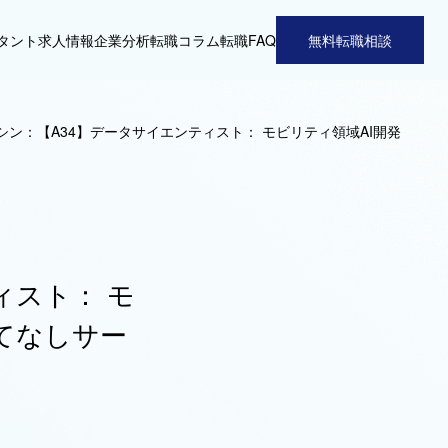
タント
求人情報
企業分析
転職コラム
転職FAQ
無料転職相談
シン：【A34】データサイエンティスト： モビリティ領域AI開発
ィスト： モ
てなしサー