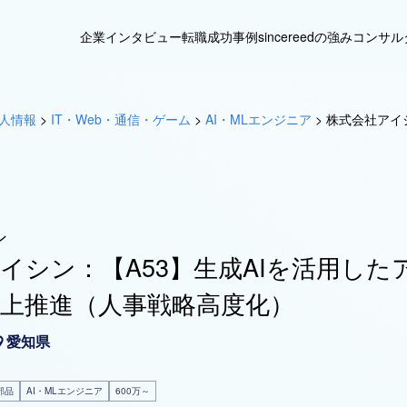
企業インタビュー
転職成功事例
sincereedの強み
コンサル
人情報
>
IT・Web・通信・ゲーム
>
AI・MLエンジニア
>
株式会社アイ
ン
イシン：【A53】生成AIを活用した
上推進（人事戦略高度化）
愛知県
部品
AI・MLエンジニア
600万～