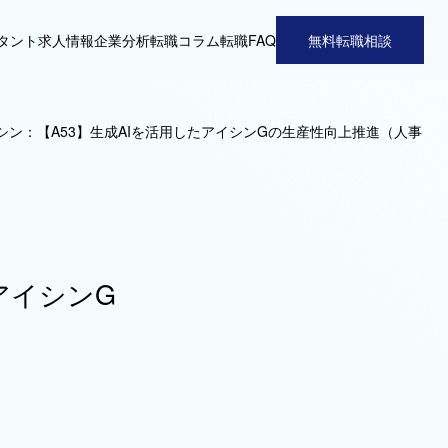
タント
求人情報
企業分析
転職コラム
転職FAQ
無料転職相談
シン：【A53】生成AIを活用したアイシンGの生産性向上推進（人事
アイシンG