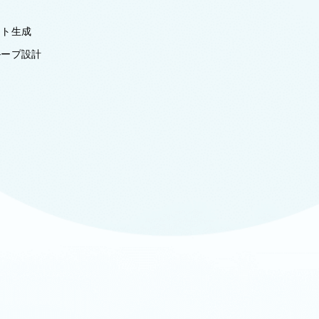
計
ート生成
ループ設計