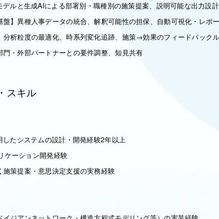
モデルと生成AIによる部署別・職種別の施策提案、説明可能な出力設
基盤】異種人事データの統合、解釈可能性の担保、自動可視化・レポ
】分析粒度の最適化、時系列変化追跡、施策→効果のフィードバック
部門・外部パートナーとの要件調整、知見共有
・スキル
用したシステムの設計・開発経験2年以上
アプリケーション開発経験
く施策提案・意思決定支援の実務経験
ベイジアンネットワーク・構造方程式モデリング等）の実装経験