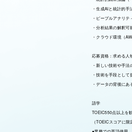
・生成AIと統計的
・ピープルアナリテ
・分析結果の解釈可
・クラウド環境（AW
応募資格：求める人
・新しい技術や手法
・技術を手段として
・データの背後にあ
語学
TOEIC550点以上を
（TOEICスコアに
●業務での英語使用