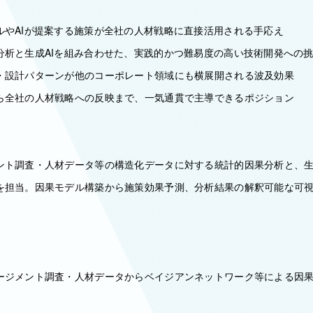
ルやAIが提案する施策が全社の人材戦略に直接活用される手応え
分析と生成AIを組み合わせた、実践的かつ難易度の高い技術開発への
・設計パターンが他のコーポレート領域にも横展開される波及効果
ら全社の人材戦略への反映まで、一気通貫で主導できるポジション
ント調査・人材データ等の構造化データに対する統計的因果分析と、生
を担当。因果モデル構築から施策効果予測、分析結果の解釈可能な可
ージメント調査・人材データからベイジアンネットワーク等による因