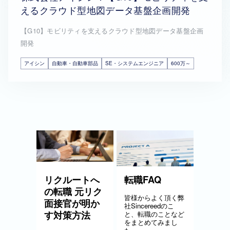
えるクラウド型地図データ基盤企画開発
【G10】モビリティを支えるクラウド型地図データ基盤企画
開発
アイシン
自動車・自動車部品
SE・システムエンジニア
600万～
リクルートへ
転職FAQ
の転職 元リク
皆様からよく頂く弊
面接官が明か
社Sincereedのこ
す対策方法
と、転職のことなど
をまとめてみまし