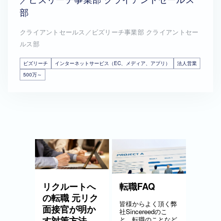
部
クライアントセールス／ビズリーチ事業部 クライアントセー
ルス部
ビズリーチ
インターネットサービス（EC、メディア、アプリ）
法人営業
500万～
リクルートへ
転職FAQ
の転職 元リク
皆様からよく頂く弊
面接官が明か
社Sincereedのこ
す対策方法
と、転職のことなど