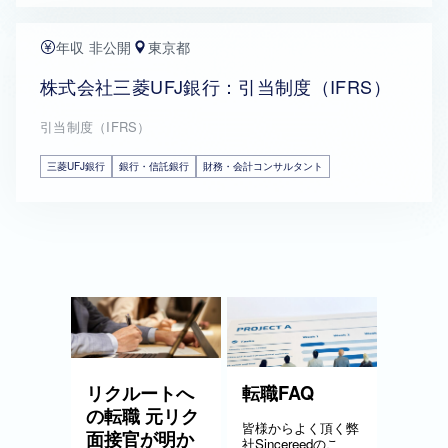
年収 非公開
東京都
株式会社三菱UFJ銀行：引当制度（IFRS）
引当制度（IFRS）
三菱UFJ銀行
銀行・信託銀行
財務・会計コンサルタント
リクルートへ
転職FAQ
の転職 元リク
皆様からよく頂く弊
面接官が明か
社Sincereedのこ