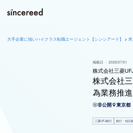
大手企業に強いハイクラス転職エージェント【シンシアード】
>
求
掲載日 ・ 2026/07/01
株式会社三菱UF
株式会社三
為業務推進（CA
非公開
東京都
三菱UFJ銀行
銀行・信託