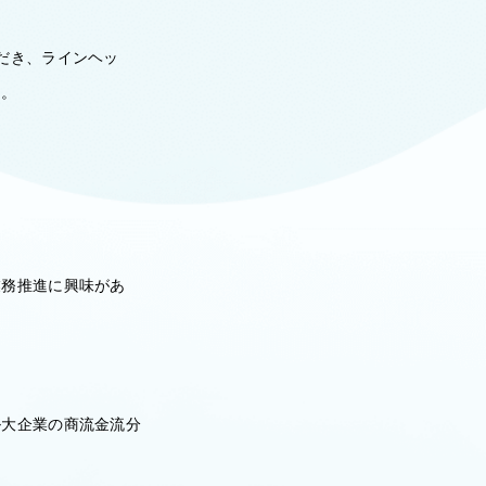
。
だき、ラインヘッ
す。
業務推進に興味があ
ル大企業の商流金流分