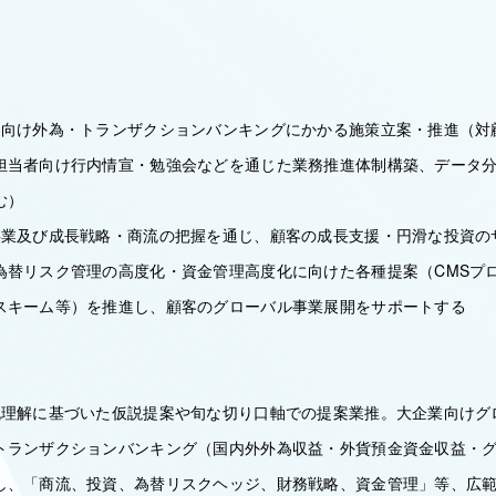
客向け外為・トランザクションバンキングにかかる施策立案・推進（対
担当者向け行内情宣・勉強会などを通じた業務推進体制構築、データ
む）
事業及び成長戦略・商流の把握を通じ、顧客の成長支援・円滑な投資の
為替リスク管理の高度化・資金管理高度化に向けた各種提案（CMSプ
スキーム等）を推進し、顧客のグローバル事業展開をサポートする
流理解に基づいた仮説提案や旬な切り口軸での提案業推。大企業向けグ
トランザクションバンキング（国内外外為収益・外貨預金資金収益・
し、「商流、投資、為替リスクヘッジ、財務戦略、資金管理」等、広