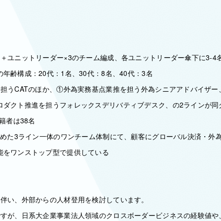
＋ユニットリーダー×3のチーム編成、各ユニットリーダー傘下に3-4
年齢構成：20代：1名、30代：8名、40代：3名
を担うCATのほか、①外為実務基点業推を担う外為シニアアドバイザー
ロダクト推進を担うフォレックスデリバティブデスク、の2ラインが同
籍者は38名
を含めた3ライン一体のワンチーム体制にて、顧客にグローバル決済・外
能をワンストップ型で提供している
に伴い、外部からの人材登用を検討しています。
ですが、日系大企業事業法人領域のクロスボーダービジネスの経験値や