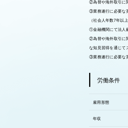
②為替や海外取引に
③業務遂行に必要な英
（社会人年数7年以
①金融機関にて法人
②為替や海外取引に
な知見習得を通じて
③業務遂行に必要な英
労働条件
雇用形態
年収