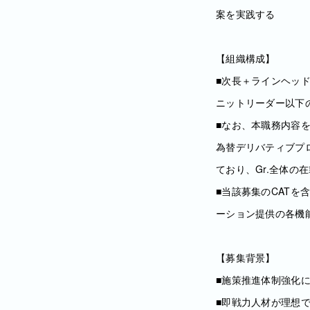
案を実践する
【組織構成】
■次長＋ラインヘッド
ニットリーダー以下の
■なお、本職務内容
為替デリバティブプ
ており、Gr.全体の在
■当該募集のCAT
ーション提供の各機
【募集背景】
■施策推進体制強化
■即戦力人材が理想