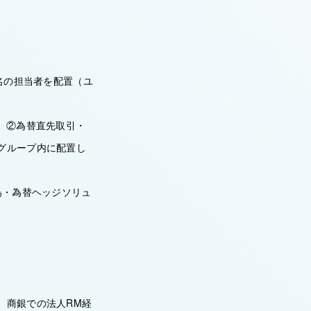
名の担当者を配置（ユ
、②為替直先取引・
グループ内に配置し
為・為替ヘッジソリュ
、商銀での法人RM経