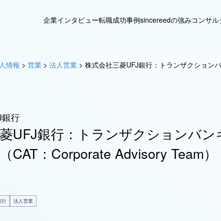
企業インタビュー
転職成功事例
sincereedの強み
コンサル
人情報
>
営業
>
法人営業
>
株式会社三菱UFJ銀行：トランザクションバンキング
J銀行
菱UFJ銀行：トランザクションバン
T：Corporate Advisory Team）
銀行
法人営業