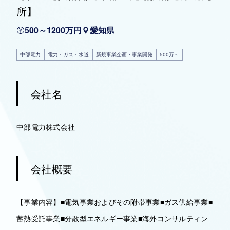
所】
500～1200万円
愛知県
中部電力
電力・ガス・水道
新規事業企画・事業開発
500万～
会社名
中部電力株式会社
会社概要
【事業内容】■電気事業およびその附帯事業■ガス供給事業■
蓄熱受託事業■分散型エネルギー事業■海外コンサルティン