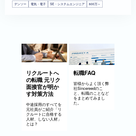
デンソー
電気・電子
SE・システムエンジニア
600万～
リクルートへ
転職FAQ
の転職 元リク
皆様からよく頂く弊
面接官が明か
社Sincereedのこ
す対策方法
と、転職のことなど
をまとめてみまし
た。
中途採用のすべてを
元社員がご紹介「リ
クルートに合格する
人材、しない人材」
とは？