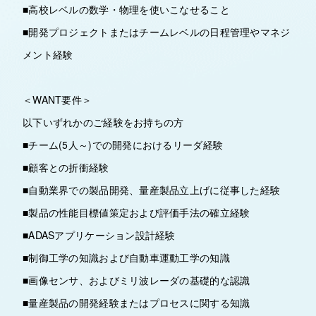
■高校レベルの数学・物理を使いこなせること
■開発プロジェクトまたはチームレベルの日程管理やマネジ
メント経験
＜WANT要件＞
以下いずれかのご経験をお持ちの方
■チーム(5人～)での開発におけるリーダ経験
■顧客との折衝経験
■自動業界での製品開発、量産製品立上げに従事した経験
■製品の性能目標値策定および評価手法の確立経験
■ADASアプリケーション設計経験
■制御工学の知識および自動車運動工学の知識
■画像センサ、およびミリ波レーダの基礎的な認識
■量産製品の開発経験またはプロセスに関する知識