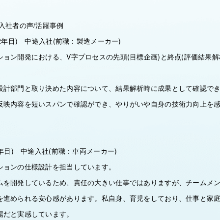
入社者の声/活躍事例
2年目) 中途入社(前職：製造メーカー)
ョン開発における、V字プロセスの先頭(目標企画)と終点(評価結果解
設計部門と取り決めた内容について、結果解析時に成果として確認で
反映内容を短いスパンで確認ができ、やりがいや自身の技術力向上を
6年目) 中途入社(前職：車両メーカー)
ションの仕様設計を担当しています。
ムを開発しているため、責任の大きい仕事ではありますが、チームメ
を進められる安心感があります。私自身、育児をしており、仕事と家
場だと実感しています。