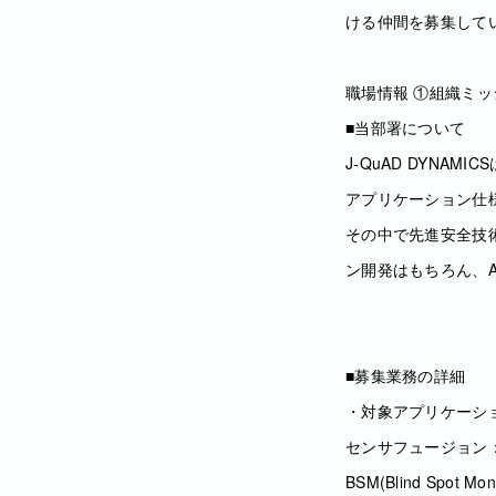
ける仲間を募集して
職場情報 ①組織ミ
■当部署について
J-QuAD DYN
アプリケーション仕
その中で先進安全技
ン開発はもちろん、A
■募集業務の詳細
・対象アプリケーシ
センサフュージョン
BSM(Blind Sp