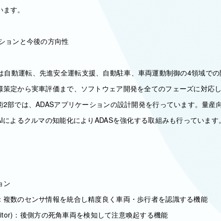
います。
ッションと今後の方向性
AMICSは自動運転、先進安全運転支援、自動駐車、車両運動制御の4領域で
様策定から実車評価まで、ソフトウェア開発を全てのフェーズに対応
術2部では、ADASアプリケーションの設計開発を行っています。量産
Iによるクルマの知能化によりADASを強化する取組みも行っています
ョン
：複数のセンサ情報を統合し精度良く車両・歩行者を認識する機能
ot Monitor)：後側方の死角車両を検知して注意喚起する機能