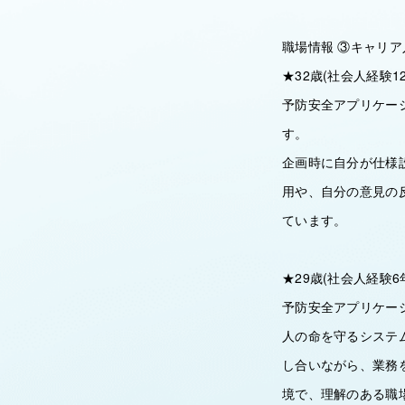
職場情報 ③キャリア
★32歳(社会人経験1
予防安全アプリケーシ
す。
企画時に自分が仕様
用や、自分の意見の
ています。
★29歳(社会人経験
予防安全アプリケー
人の命を守るシステ
し合いながら、業務
境で、理解のある職