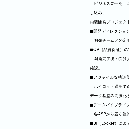
・ビジネス要件を、エ
し込み。
内製開発プロジェク
◼︎開発ディレクショ
・開発チームとの定
◼︎QA（品質保証）
・開発完了後の受け
確認。
◼︎アジャイルな軌道
・パイロット運用で
データ基盤の高度化
◼︎データパイプライ
・各ASPから届く複
◼︎BI（Looker）に