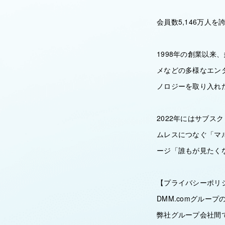
会員数5,146万人
1998年の創業以来
メなどの多様なエン
ノロジーを取り入れ
2022年にはサブ
ムレスにつなぐ「マ
ージ「誰もが見たく
【プライバシーポリ
DMM.comグルー
弊社グループ会社間