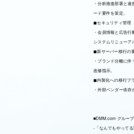
・分析推進部署と連
ード要件を策定。
◼︎セキュリティ管理
・会員情報と広告行
システムリニューア
◼︎新サーバー移行の
・ブランド分離に伴
改修指示。
◼︎内製化への移行プ
・外部ベンダー依存
■DMM.com グル
-「なんでもやってる