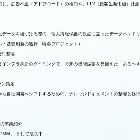
携し、広告不正（アドフロード）の検知や、LTV（顧客生涯価値）計
動データを紐づける際の、個人情報保護の観点に立ったデータハンド
ル・基盤刷新の遂行（特命プロジェクト）
要件整理
うインフラ刷新のタイミングで、将来の機能拡張を見据えた「あるべ
ラン策定
から自社開発へシフトするための、ナレッジドキュメントの整理と移
ープの事業紹介
DMM」 として成長中！-