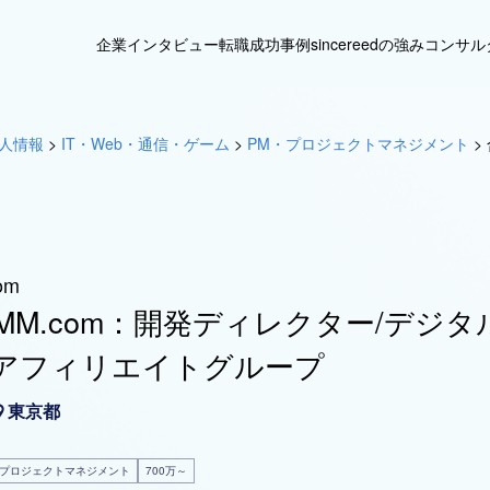
企業インタビュー
転職成功事例
sincereedの強み
コンサル
人情報
>
IT・Web・通信・ゲーム
>
PM・プロジェクトマネジメント
>
om
MM.com：開発ディレクター/デジ
アフィリエイトグループ
東京都
・プロジェクトマネジメント
700万～