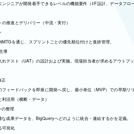
ンジニアが開発着手できるレベルの機能要件（I/F設計、データフロー
トの推進とデリバリー（中流・実行）
ン
例MTGを通じ、スプリントごとの優先順位付けと進捗管理。
の主導
入れテスト（UAT）の設計および実施。現場担当者が求めるアウトプ
修正
のフィードバックを即座に開発へ戻し、最小単位（MVP）での早期リ
と利活用（横断・データ）
ンの整理
雑な成果データを、BigQueryへどのように統合・連結するかを定義。
よる可視化