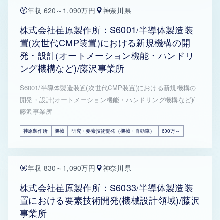
年収 620～1,090万円
神奈川県
株式会社荏原製作所：S6001/半導体製造装
置(次世代CMP装置)における新規機構の開
発・設計(オートメーション機能・ハンドリ
ング機構など)/藤沢事業所
S6001/半導体製造装置(次世代CMP装置)における新規機構の
開発・設計(オートメーション機能・ハンドリング機構など)/
藤沢事業所
荏原製作所
機械
研究・要素技術開発（機械・自動車）
600万～
年収 830～1,090万円
神奈川県
株式会社荏原製作所：S6033/半導体製造装
置における要素技術開発(機械設計領域)/藤沢
事業所