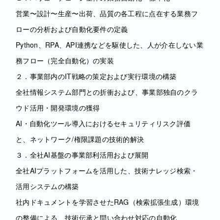
営業〜設計〜生産〜出荷、品質の各工程に点在する業務フ
ローの分析および自動化要件の定義
Python、RPA、API連携などを駆使した、人が介在しない業
務フロー（完全自動化）の実装
２．事業部内のIT戦略の策定および実行環境の構築
全社情報システム部門との折衝および、事業部独自のクラ
ウド活用・開発環境の獲得
AI・自動化ツール導入におけるセキュリティリスク評価
と、ネットワーク/権限課題の技術的解決
３．全社AI基盤の事業部利活用および展開
全社AIプラットフォームを活用した、技術ナレッジ検索・
活用システムの構築
社内ドキュメントを学習させたRAG（検索拡張生成）環境
の整備による、技術伝承と問い合わせ対応の自動化