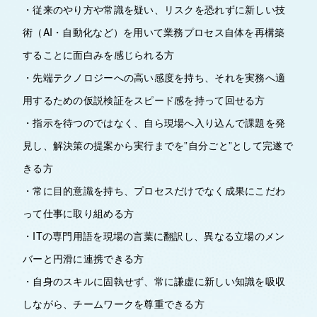
・従来のやり方や常識を疑い、リスクを恐れずに新しい技
術（AI・自動化など）を用いて業務プロセス自体を再構築
することに面白みを感じられる方
・先端テクノロジーへの高い感度を持ち、それを実務へ適
用するための仮説検証をスピード感を持って回せる方
・指示を待つのではなく、自ら現場へ入り込んで課題を発
見し、解決策の提案から実行までを”自分ごと”として完遂で
きる方
・常に目的意識を持ち、プロセスだけでなく成果にこだわ
って仕事に取り組める方
・ITの専門用語を現場の言葉に翻訳し、異なる立場のメン
バーと円滑に連携できる方
・自身のスキルに固執せず、常に謙虚に新しい知識を吸収
しながら、チームワークを尊重できる方