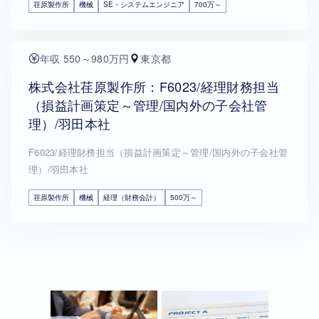
荏原製作所
機械
SE・システムエンジニア
700万～
年収 550～980万円
東京都
株式会社荏原製作所：F6023/経理財務担当
（損益計画策定～管理/国内外の子会社管
理）/羽田本社
F6023/経理財務担当（損益計画策定～管理/国内外の子会社管
理）/羽田本社
荏原製作所
機械
経理（財務会計）
500万～