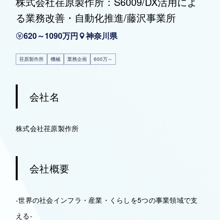
株式会社荏原製作所：S6009/DX活用によ
る業務改善・自動化推進/藤沢事業所
620～1090万円
神奈川県
荏原製作所
機械
業務企画
600万～
会社名
株式会社荏原製作所
会社概要
-世界の社会インフラ・産業・くらしを5つの事業領域で支
える-