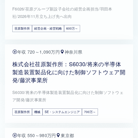
F6026/荏原グループ新設子会社の経営企画担当/羽田本
社/2026年11月立ち上げ先へ出向
荏原製作所
経営企画・経営戦略
600万～
年収 720～1,090万円
神奈川県
株式会社荏原製作所：S6030/将来の半導体
製造装置製品化に向けた制御ソフトウェア開
発/藤沢事業所
S6030/将来の半導体製造装置製品化に向けた制御ソフトウェ
ア開発/藤沢事業所
荏原製作所
機械
SE・システムエンジニア
700万～
年収 550～980万円
東京都