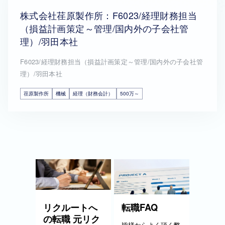
株式会社荏原製作所：F6023/経理財務担当
（損益計画策定～管理/国内外の子会社管
理）/羽田本社
F6023/経理財務担当（損益計画策定～管理/国内外の子会社管
理）/羽田本社
荏原製作所
機械
経理（財務会計）
500万～
リクルートへ
転職FAQ
の転職 元リク
皆様からよく頂く弊