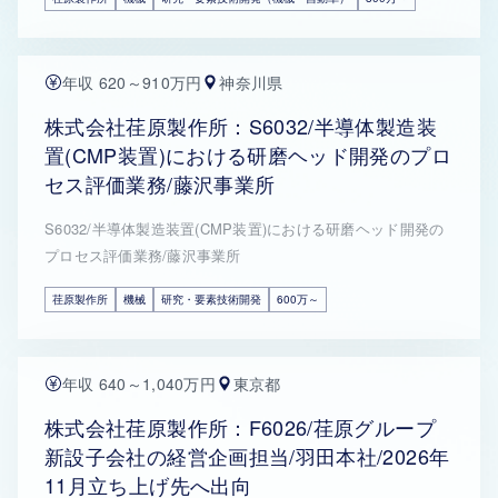
年収 620～910万円
神奈川県
株式会社荏原製作所：S6032/半導体製造装
置(CMP装置)における研磨ヘッド開発のプロ
セス評価業務/藤沢事業所
S6032/半導体製造装置(CMP装置)における研磨ヘッド開発の
プロセス評価業務/藤沢事業所
荏原製作所
機械
研究・要素技術開発
600万～
年収 640～1,040万円
東京都
株式会社荏原製作所：F6026/荏原グループ
新設子会社の経営企画担当/羽田本社/2026年
11月立ち上げ先へ出向