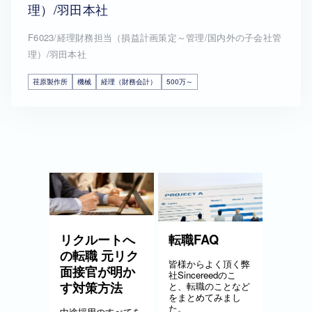
理）/羽田本社
F6023/経理財務担当（損益計画策定～管理/国内外の子会社管
理）/羽田本社
荏原製作所
機械
経理（財務会計）
500万～
リクルートへ
転職FAQ
の転職 元リク
皆様からよく頂く弊
面接官が明か
社Sincereedのこ
す対策方法
と、転職のことなど
をまとめてみまし
た。
中途採用のすべてを