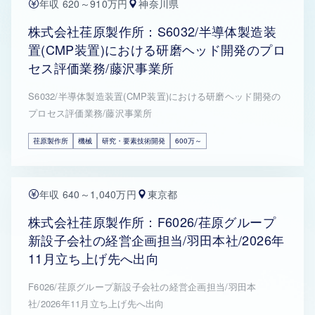
年収 620～910万円
神奈川県
株式会社荏原製作所：S6032/半導体製造装
置(CMP装置)における研磨ヘッド開発のプロ
セス評価業務/藤沢事業所
S6032/半導体製造装置(CMP装置)における研磨ヘッド開発の
プロセス評価業務/藤沢事業所
荏原製作所
機械
研究・要素技術開発
600万～
年収 640～1,040万円
東京都
株式会社荏原製作所：F6026/荏原グループ
新設子会社の経営企画担当/羽田本社/2026年
11月立ち上げ先へ出向
F6026/荏原グループ新設子会社の経営企画担当/羽田本
社/2026年11月立ち上げ先へ出向