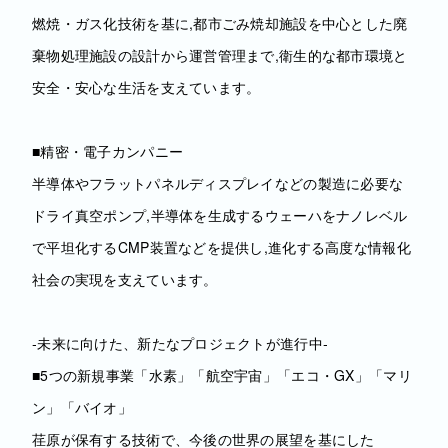
燃焼・ガス化技術を基に,都市ごみ焼却施設を中心とした廃
棄物処理施設の設計から運営管理まで,衛生的な都市環境と
安全・安心な生活を支えています。
■精密・電子カンパニー
半導体やフラットパネルディスプレイなどの製造に必要な
ドライ真空ポンプ,半導体を生成するウェーハをナノレベル
で平坦化するCMP装置などを提供し,進化する高度な情報化
社会の実現を支えています。
‐未来に向けた、新たなプロジェクトが進行中‐
■5つの新規事業「水素」「航空宇宙」「エコ・GX」「マリ
ン」「バイオ」
荏原が保有する技術で、今後の世界の展望を基にした