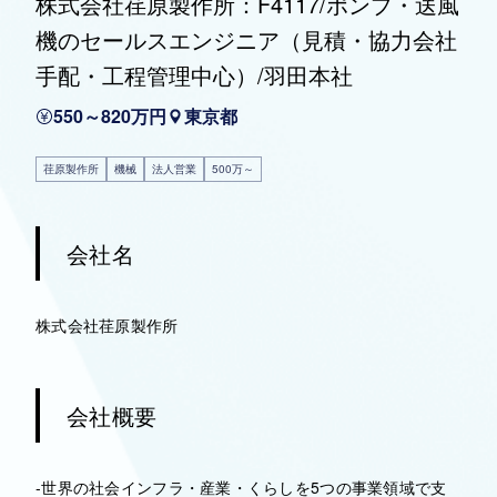
株式会社荏原製作所：F4117/ポンプ・送風
機のセールスエンジニア（見積・協力会社
手配・工程管理中心）/羽田本社
550～820万円
東京都
荏原製作所
機械
法人営業
500万～
会社名
株式会社荏原製作所
会社概要
-世界の社会インフラ・産業・くらしを5つの事業領域で支