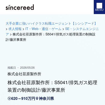
MENU
大手企業に強いハイクラス転職エージェント【シンシアード】
>
求人情報
>
IT・Web・通信・ゲーム
>
SE・システムエンジニ
ア
>
株式会社荏原製作所：S5041/排気ガス処理装置の制御設
計/藤沢事業所
掲載日 ・ 2026/05/26
株式会社荏原製作所
株式会社荏原製作所：S5041/排気ガス処理
装置の制御設計/藤沢事業所
620～910万円
神奈川県