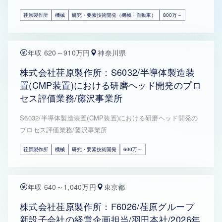
荏原製作所
機械
研究・要素技術開発（機械・自動車）
800万～
年収 620～910万円
神奈川県
株式会社荏原製作所：S6032/半導体製造装
置(CMP装置)における研磨ヘッド開発のプロ
セス評価業務/藤沢事業所
S6032/半導体製造装置(CMP装置)における研磨ヘッド開発の
プロセス評価業務/藤沢事業所
荏原製作所
機械
研究・要素技術開発
600万～
年収 640～1,040万円
東京都
株式会社荏原製作所：F6026/荏原グループ
新設子会社の経営企画担当/羽田本社/2026年