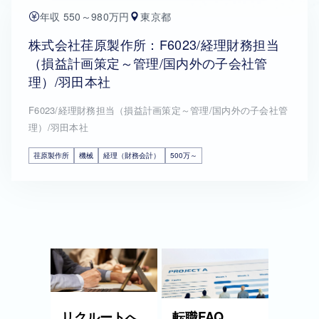
年収 550～980万円
東京都
株式会社荏原製作所：F6023/経理財務担当
（損益計画策定～管理/国内外の子会社管
理）/羽田本社
F6023/経理財務担当（損益計画策定～管理/国内外の子会社管
理）/羽田本社
荏原製作所
機械
経理（財務会計）
500万～
リクルートへ
転職FAQ