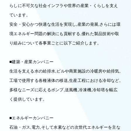
らしに不可欠な社会インフラや世界の産業・くらしを支え
ています。
安全・安心かつ快適な生活を実現し,産業の発展,さらには環
境エネルギー問題の解決にも貢献する,優れた製品技術や取
り組みについて各事業ごとに以下ご紹介します。
■建築・産業カンパニー
生活を支える水の給排水,ビルや商業施設の冷暖房や給排気,
工場で使用する各種液体の移送,生産工程における冷却など,
多様なニーズに応えるポンプ,送風機,冷凍機,冷却塔を幅広
く提供しています。
■エネルギーカンパニー
石油・ガス,電力,そして水素などの次世代エネルギーを主な