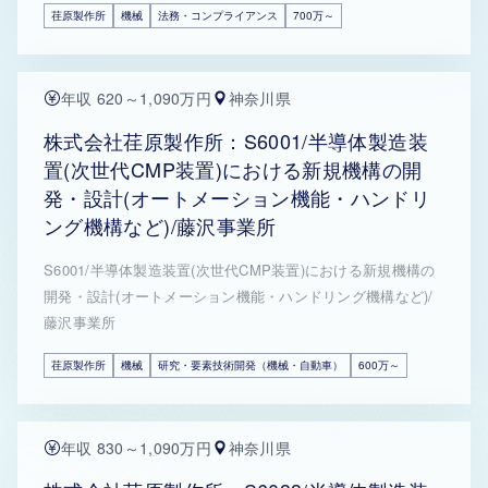
荏原製作所
機械
法務・コンプライアンス
700万～
年収 620～1,090万円
神奈川県
株式会社荏原製作所：S6001/半導体製造装
置(次世代CMP装置)における新規機構の開
発・設計(オートメーション機能・ハンドリ
ング機構など)/藤沢事業所
S6001/半導体製造装置(次世代CMP装置)における新規機構の
開発・設計(オートメーション機能・ハンドリング機構など)/
藤沢事業所
荏原製作所
機械
研究・要素技術開発（機械・自動車）
600万～
年収 830～1,090万円
神奈川県