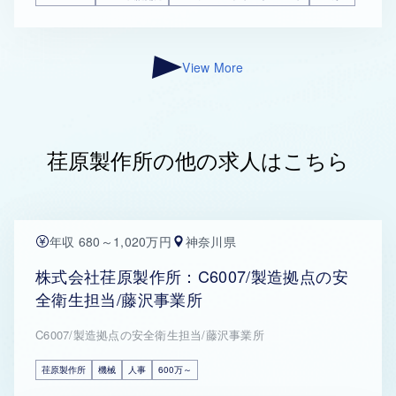
View More
荏原製作所の他の求人はこちら
年収 680～1,020万円
神奈川県
株式会社荏原製作所：C6007/製造拠点の安
全衛生担当/藤沢事業所
C6007/製造拠点の安全衛生担当/藤沢事業所
荏原製作所
機械
人事
600万～