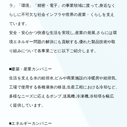
ラ」「環境」「精密・電子」の事業領域に渡って,身近なく
らしに不可欠な社会インフラや世界の産業・くらしを支え
ています。
安全・安心かつ快適な生活を実現し,産業の発展,さらには環
境エネルギー問題の解決にも貢献する,優れた製品技術や取
り組みについて各事業ごとに以下ご紹介します。
■建築・産業カンパニー
生活を支える水の給排水,ビルや商業施設の冷暖房や給排気,
工場で使用する各種液体の移送,生産工程における冷却など,
多様なニーズに応えるポンプ,送風機,冷凍機,冷却塔を幅広
く提供しています。
■エネルギーカンパニー