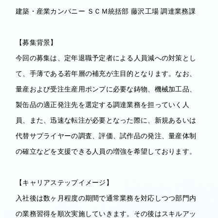
建築・産業カンパニー ＳＣＭ統括部 藤沢工場 調達業務課
【募集背景】
今回の募集は、定年退職予定者による人員減への対策とし
て、手薄である若年層の補充が主目的となります。なお、
量産および受注生産用ポンプに必要な鋳物、機械加工品、
製缶品の適正発注先を選定する調達業務を担っていく人
員、また、迅速な転注が必要となった際に、新規あるいは
代替サプライヤーの調査、評価、試作品の発注、量産体制
の確立などを支援できる人員の増強を希望しております。
【キャリアステップイメージ】
入社後は数ヶ月程度の期間で通常業務を対応しつつ部門内
の業務習得を順次実施していきます。その後はスキルアッ