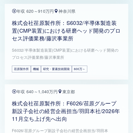
年収 620～910万円
神奈川県
株式会社荏原製作所：S6032/半導体製造装
置(CMP装置)における研磨ヘッド開発のプロ
セス評価業務/藤沢事業所
S6032/半導体製造装置(CMP装置)における研磨ヘッド開発の
プロセス評価業務/藤沢事業所
荏原製作所
機械
研究・要素技術開発
600万～
年収 640～1,040万円
東京都
株式会社荏原製作所：F6026/荏原グループ
新設子会社の経営企画担当/羽田本社/2026年
11月立ち上げ先へ出向
F6026/荏原グループ新設子会社の経営企画担当/羽田本