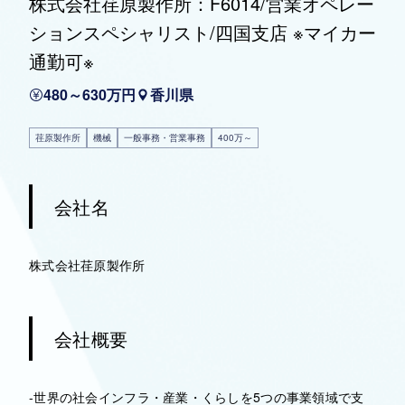
株式会社荏原製作所：F6014/営業オペレー
ションスペシャリスト/四国支店 ※マイカー
通勤可※
480～630万円
香川県
荏原製作所
機械
一般事務・営業事務
400万～
会社名
株式会社荏原製作所
会社概要
-世界の社会インフラ・産業・くらしを5つの事業領域で支