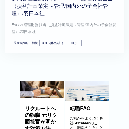
（損益計画策定～管理/国内外の子会社管
理）/羽田本社
F6023/経理財務担当（損益計画策定～管理/国内外の子会社管
理）/羽田本社
荏原製作所
機械
経理（財務会計）
500万～
リクルートへ
転職FAQ
の転職 元リク
皆様からよく頂く弊
面接官が明か
社Sincereedのこ
す対策方法
と、転職のことなど