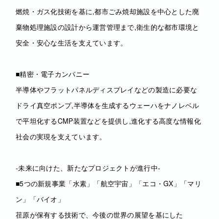
燃焼・ガス化技術を基に,都市ごみ焼却施設を中心とした廃
棄物処理施設の設計から運営管理まで,衛生的な都市環境と
安全・安心な生活を支えています。
■精密・電子カンパニー
半導体やフラットパネルディスプレイなどの製造に必要な
ドライ真空ポンプ,半導体を生成するウェーハをナノレベル
で平坦化するCMP装置などを提供し,進化する高度な情報化
社会の実現を支えています。
‐未来に向けた、新たなプロジェクトが進行中‐
■5つの新規事業「水素」「航空宇宙」「エコ・GX」「マリ
ン」「バイオ」
荏原が保有する技術で、今後の世界の展望を基にした