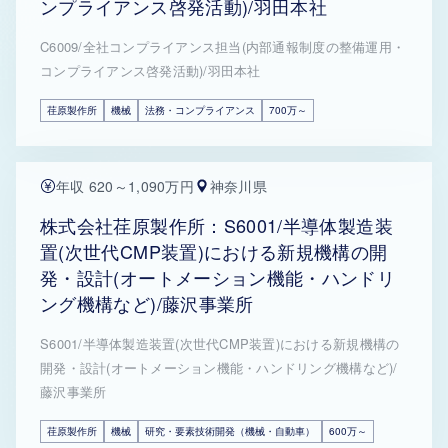
ンプライアンス啓発活動)/羽田本社
C6009/全社コンプライアンス担当(内部通報制度の整備運用・
コンプライアンス啓発活動)/羽田本社
荏原製作所
機械
法務・コンプライアンス
700万～
年収 620～1,090万円
神奈川県
株式会社荏原製作所：S6001/半導体製造装
置(次世代CMP装置)における新規機構の開
発・設計(オートメーション機能・ハンドリ
ング機構など)/藤沢事業所
S6001/半導体製造装置(次世代CMP装置)における新規機構の
開発・設計(オートメーション機能・ハンドリング機構など)/
藤沢事業所
荏原製作所
機械
研究・要素技術開発（機械・自動車）
600万～