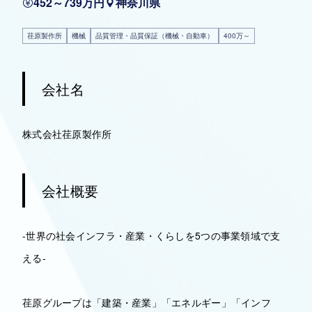
452～739万円
神奈川県
荏原製作所
機械
品質管理・品質保証（機械・自動車）
400万～
会社名
株式会社荏原製作所
会社概要
-世界の社会インフラ・産業・くらしを5つの事業領域で支
える-
荏原グループは「建築・産業」「エネルギー」「インフ