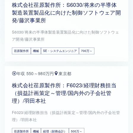
株式会社荏原製作所：S6030/将来の半導体
製造装置製品化に向けた制御ソフトウェア開
発/藤沢事業所
S6030/将来の半導体製造装置製品化に向けた制御ソフトウェ
ア開発/藤沢事業所
荏原製作所
機械
SE・システムエンジニア
700万～
年収 550～980万円
東京都
株式会社荏原製作所：F6023/経理財務担当
（損益計画策定～管理/国内外の子会社管
理）/羽田本社
F6023/経理財務担当（損益計画策定～管理/国内外の子会社管
理）/羽田本社
荏原製作所
機械
経理（財務会計）
500万～