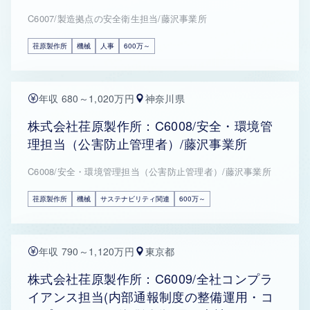
C6007/製造拠点の安全衛生担当/藤沢事業所
荏原製作所
機械
人事
600万～
年収 680～1,020万円
神奈川県
株式会社荏原製作所：C6008/安全・環境管
理担当（公害防止管理者）/藤沢事業所
C6008/安全・環境管理担当（公害防止管理者）/藤沢事業所
荏原製作所
機械
サステナビリティ関連
600万～
年収 790～1,120万円
東京都
株式会社荏原製作所：C6009/全社コンプラ
イアンス担当(内部通報制度の整備運用・コ