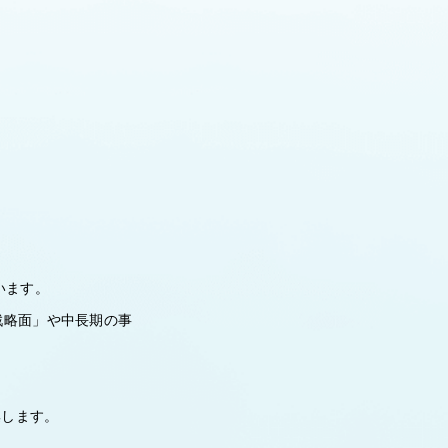
います。
戦略面」や中長期の事
集します。