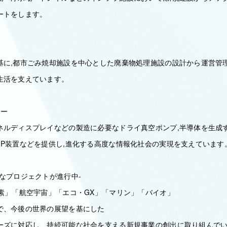
ートをします。
基に,都市ごみ焼却施設を中心とした廃棄物処理施設の設計から運営管理
生活を支えています。
ニー
ネルディスプレイなどの製造に必要なドライ真空ポンプ,半導体を生成
MP装置などを提供し,進化する高度な情報化社会の実現を支えています
なプロジェクトが進行中‐
水素」「航空宇宙」「エコ・GX」「マリン」「バイオ」
で、今後の世界の展望を基にした
ーズに対応し、持続可能な社会を支える新規事業の創出に取り組んで