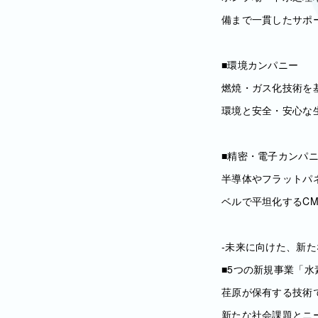
備まで一貫したサポ
■環境カンパニー
燃焼・ガス化技術を
環境と安全・安心な
■精密・電子カンパ
半導体やフラットパ
ベルで平坦化するC
‐未来に向けた、新た
■5つの新規事業「
荏原が保有する技術
新たな社会課題とニ