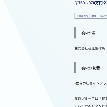
760～970万円
荏原製作所
機械
法人営
会社名
株式会社荏原製作所
会社概要
-世界の社会インフラ
荏原グループは「建
くらしに不可欠な社