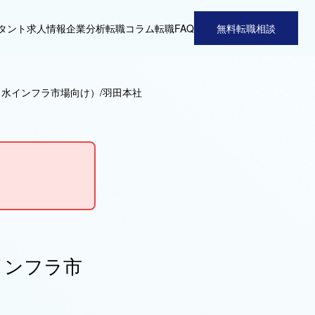
タント
求人情報
企業分析
転職コラム
転職FAQ
無料転職相談
業（水インフラ市場向け）/羽田本社
インフラ市