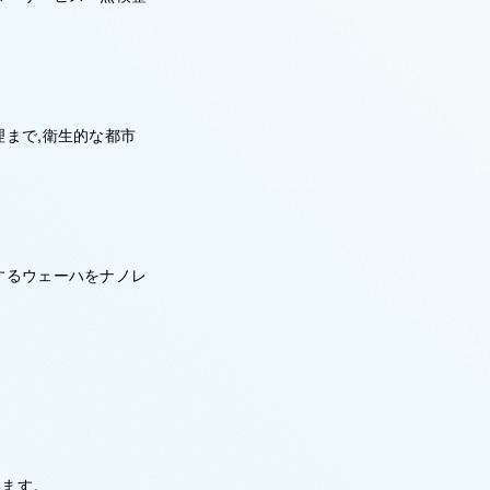
まで,衛生的な都市
するウェーハをナノレ
。
います。