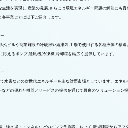
な生活を実現し,産業の発展,さらには環境エネルギー問題の解決にも貢
て各事業ごとに以下ご紹介します。
ニー
排水,ビルや商業施設の冷暖房や給排気,工場で使用する各種液体の移送
に応えるポンプ,送風機,冷凍機,冷却塔を幅広く提供しています。
ニー
して水素などの次世代エネルギーを主な対面市場としています。エネルギ
ンなどの優れた機器とサービスの提供を通じて最良のソリューション
ー
場・浄水場・トンネルなどのインフラ施設において,新規建設からアフ