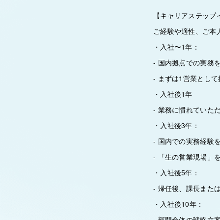
【キャリアステップ
ご経験や適性、ご本
・入社〜1年：
‐ 国内拠点での実
‐ まずは1営業と
・入社後1年
‐ 業務に慣れてい
・入社後3年：
‐ 国内での実務経
‐ 「生の営業現場
・入社後5年：
‐ 帰任後、課長ま
・入社後10年：
‐ 部門全体の戦略