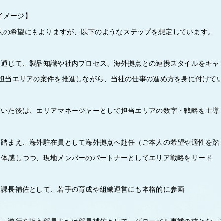
イメージ】
人の希望にもよりますが、以下のようなステップを想定しています。
務を通じて、製品知識や社内プロセス、海外拠点との連携スタイルをキャ
して担当エリアの案件を推進しながら、当社の仕事の進め方を身に付けて
ただいた後は、エリアマネージャーとして担当エリアの数字・戦略を主導
験を踏まえ、海外駐在員として海外拠点へ赴任（ご本人の希望や適性を踏
」を体感しつつ、現地メンバーのパートナーとしてエリア戦略をリード
たは課長補佐として、若手の育成や組織運営にも本格的に参画
立案・遂行を担う部長または部長補佐として、グローバル事業の核とな