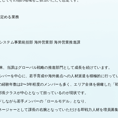
の定める業務
システム事業統括部 海外営業部 海外営業推進課
足以来、当課はグローバル戦略の推進部門として成長を続けています。
のメンバーを中心に、若手育成や海外拠点への人材派遣を積極的に行って
の経験年数は2〜3年程度のメンバーも多く、エリア全体を俯瞰した「
部長クラスが中心となって担っているのが現状です。
ドしながら若手メンバーの「ロールモデル」となり、
ネージャーとして課長の右腕となっていただける即戦力人材を増員募