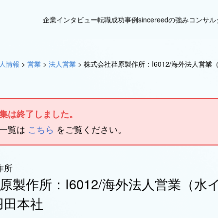
企業インタビュー
転職成功事例
sincereedの強み
コンサル
人情報
>
営業
>
法人営業
>
株式会社荏原製作所：I6012/海外法人営
集は終了しました。
人一覧は
こちら
をご覧ください。
作所
原製作所：I6012/海外法人営業（水
羽田本社