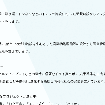
ー
場・浄水場・トンネルなどのインフラ施設において,新規建設からアフ
ートをします。
基に,都市ごみ焼却施設を中心とした廃棄物処理施設の設計から運営管理
生活を支えています。
ニー
ネルディスプレイなどの製造に必要なドライ真空ポンプ,半導体を生成
MP装置などを提供し,進化する高度な情報化社会の実現を支えています
なプロジェクトが進行中‐
水素」「航空宇宙」「エコ・GX」「マリン」「バイオ」