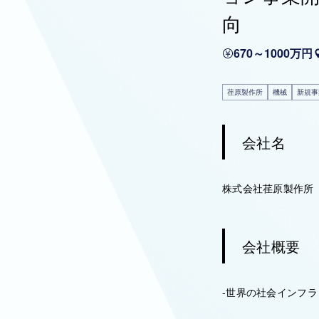
向
670～1000万円
荏原製作所
機械
新規事
会社名
株式会社荏原製作所
会社概要
-世界の社会インフラ