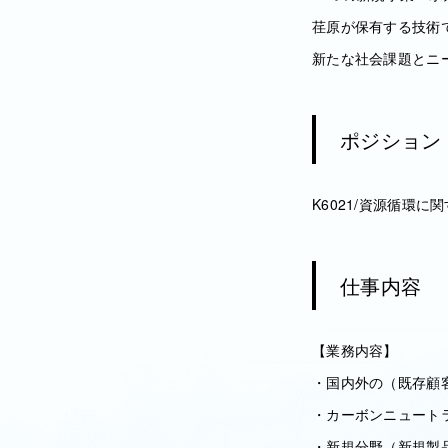
荏原が保有する技術
新たな社会課題とニ
ポジション
K6021/資源循環
仕事内容
【業務内容】
・国内外の（既存顧
・カーボンニュート
・新規分野（新規製