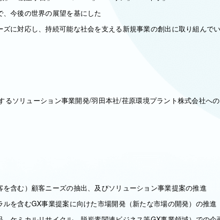
で、今後の世界の展望を基にした
ーズに対応し、持続可能な社会を支える新規事業の創出に取り組んで
に関するソリューション事業開発/羽田本社/荏原環境プラント株式会社へ
客を含む）顧客ニーズの抽出、及びソリューション事業提案の推進
ラルを含むGX事業提案に向けた市場開発（新たな市場の開発）の推進
品、ケミカルリサイクル、脱炭素関連ビジネス等GX事業領域）での企