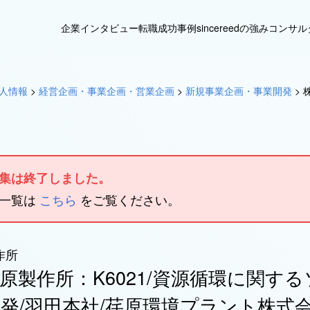
企業インタビュー
転職成功事例
sincereedの強み
コンサル
人情報
>
経営企画・事業企画・営業企画
>
新規事業企画・事業開発
>
集は終了しました。
人一覧は
こちら
をご覧ください。
作所
原製作所：K6021/資源循環に関す
発/羽田本社/荏原環境プラント株式