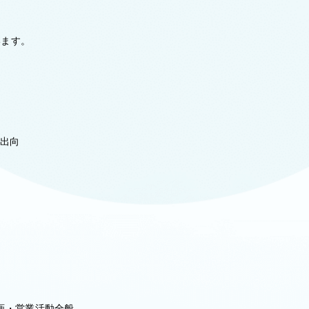
います。
の出向
画・営業活動全般