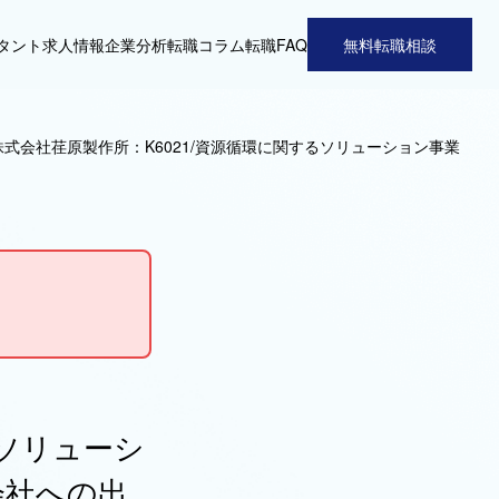
タント
求人情報
企業分析
転職コラム
転職FAQ
無料転職相談
株式会社荏原製作所：K6021/資源循環に関するソリューション事業
るソリューシ
会社への出