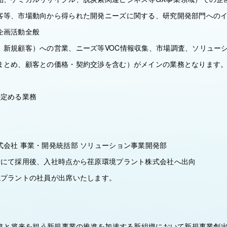
客等、市場動向から得られた開発ニーズに関する、研究開発部門への
企画活動全般
、新規顧客）への営業、ニーズ等VOC情報収集、市場調査、ソリュー
まとめ、顧客との価格・契約交渉を含む）がメインの業務となります
の定める業務
式会社 事業・開発統括部 ソリューション事業開発部
所にて採用後、入社時点から荏原環境プラント株式会社へ出向
境プラントの社員が出席いたします。
X推進と将来を担う新規事業の推進を加速する新組織において新規事業創