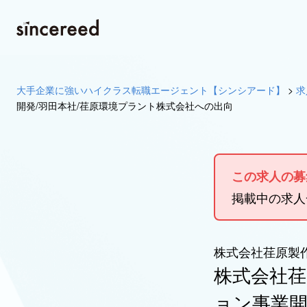
大手企業に強いハイクラス転職エージェント【シンシアード】
>
求
開発/羽田本社/荏原環境プラント株式会社への出向
この求人の募
掲載中の求
株式会社荏原製
株式会社荏
ョン事業開