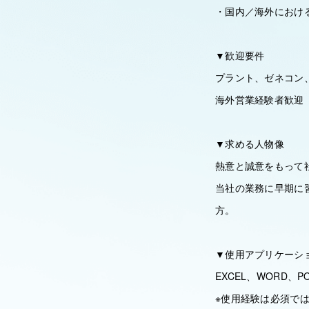
・国内／海外におけ
▼歓迎要件
プラント、ゼネコン
海外営業経験者歓迎
▼求める人物像
熱意と誠意をもって
当社の業務に早期に
方。
▼使用アプリケーシ
EXCEL、WORD、
※使用経験は必須で