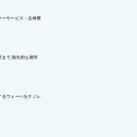
ターサービス・点検整
まで,衛生的な都市
するウェーハをナノレ
。