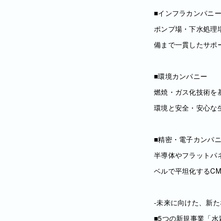
■インフラカンパニ
ポンプ場・下水処理
備まで一貫したサポ
■環境カンパニー
燃焼・ガス化技術を
環境と安全・安心な
■精密・電子カンパ
半導体やフラットパ
ベルで平坦化するC
‐未来に向けた、新た
■5つの新規事業「