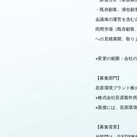
・既存顧客、潜在顧
会議体の運営を含む
民間市場（既存顧客
への見積展開、取り
※変更の範囲：会社
【募集部門】
荏原環境プラント株
※株式会社荏原製作
※面接には、荏原環
【募集背景】
当部門は、GX/D