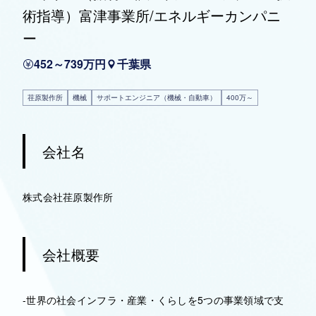
術指導）富津事業所/エネルギーカンパニ
ー
452～739万円
千葉県
荏原製作所
機械
サポートエンジニア（機械・自動車）
400万～
会社名
株式会社荏原製作所
会社概要
-世界の社会インフラ・産業・くらしを5つの事業領域で支