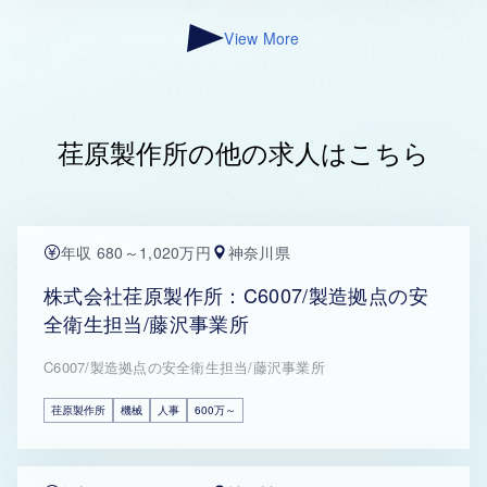
View More
荏原製作所の他の求人はこちら
年収 680～1,020万円
神奈川県
株式会社荏原製作所：C6007/製造拠点の安
全衛生担当/藤沢事業所
C6007/製造拠点の安全衛生担当/藤沢事業所
荏原製作所
機械
人事
600万～