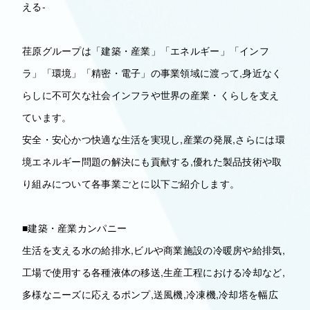
える-
荏原グループは「建築・産業」「エネルギー」「インフ
ラ」「環境」「精密・電子」の事業領域に渡って,身近なく
らしに不可欠な社会インフラや世界の産業・くらしを支え
ています。
安全・安心かつ快適な生活を実現し,産業の発展,さらには環
境エネルギー問題の解決にも貢献する,優れた製品技術や取
り組みについて各事業ごとに以下ご紹介します。
■建築・産業カンパニー
生活を支える水の給排水,ビルや商業施設の冷暖房や給排気,
工場で使用する各種液体の移送,生産工程における冷却など,
多様なニーズに応えるポンプ,送風機,冷凍機,冷却塔を幅広