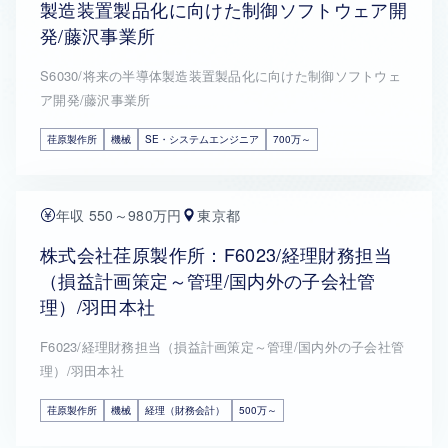
製造装置製品化に向けた制御ソフトウェア開
発/藤沢事業所
S6030/将来の半導体製造装置製品化に向けた制御ソフトウェ
ア開発/藤沢事業所
荏原製作所
機械
SE・システムエンジニア
700万～
年収 550～980万円
東京都
株式会社荏原製作所：F6023/経理財務担当
（損益計画策定～管理/国内外の子会社管
理）/羽田本社
F6023/経理財務担当（損益計画策定～管理/国内外の子会社管
理）/羽田本社
荏原製作所
機械
経理（財務会計）
500万～