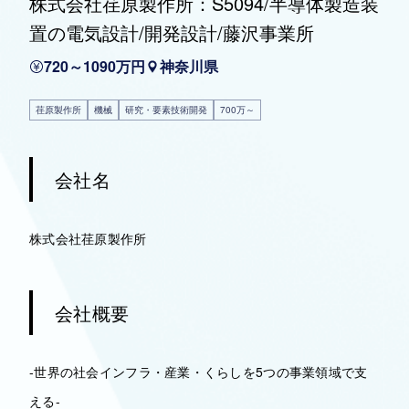
株式会社荏原製作所：S5094/半導体製造装
置の電気設計/開発設計/藤沢事業所
720～1090万円
神奈川県
荏原製作所
機械
研究・要素技術開発
700万～
会社名
株式会社荏原製作所
会社概要
-世界の社会インフラ・産業・くらしを5つの事業領域で支
える-