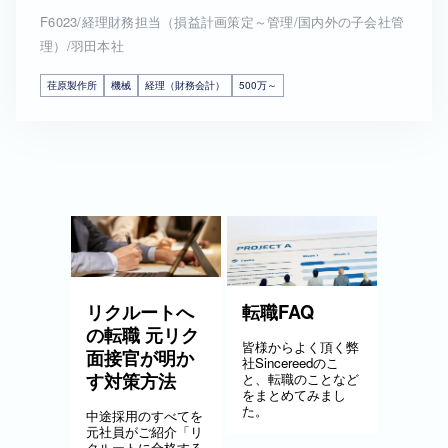
F6023/経理財務担当（損益計画策定～管理/国内外の子会社管
理）/羽田本社
荏原製作所
機械
経理（財務会計）
500万～
リクルートへ
転職FAQ
の転職 元リク
皆様からよく頂く弊
面接官が明か
社Sincereedのこ
す対策方法
と、転職のことなど
をまとめてみまし
た。
中途採用のすべてを
元社員がご紹介「リ
クルートに合格する