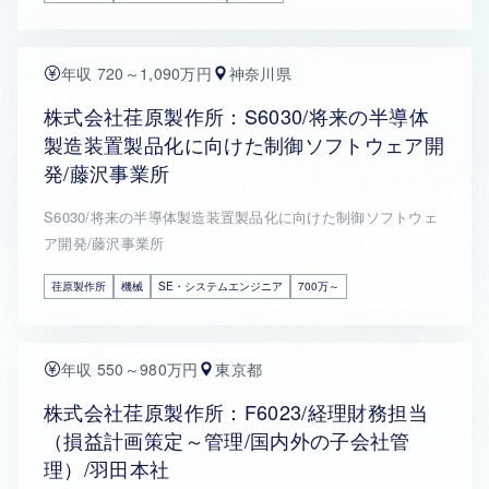
年収 720～1,090万円
神奈川県
株式会社荏原製作所：S6030/将来の半導体
製造装置製品化に向けた制御ソフトウェア開
発/藤沢事業所
S6030/将来の半導体製造装置製品化に向けた制御ソフトウェ
ア開発/藤沢事業所
荏原製作所
機械
SE・システムエンジニア
700万～
年収 550～980万円
東京都
株式会社荏原製作所：F6023/経理財務担当
（損益計画策定～管理/国内外の子会社管
理）/羽田本社