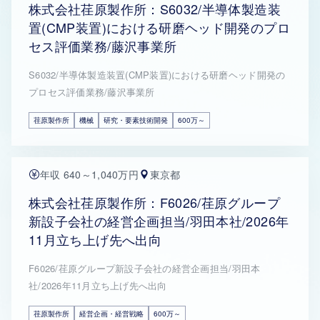
株式会社荏原製作所：S6032/半導体製造装
置(CMP装置)における研磨ヘッド開発のプロ
セス評価業務/藤沢事業所
S6032/半導体製造装置(CMP装置)における研磨ヘッド開発の
プロセス評価業務/藤沢事業所
荏原製作所
機械
研究・要素技術開発
600万～
年収 640～1,040万円
東京都
株式会社荏原製作所：F6026/荏原グループ
新設子会社の経営企画担当/羽田本社/2026年
11月立ち上げ先へ出向
F6026/荏原グループ新設子会社の経営企画担当/羽田本
社/2026年11月立ち上げ先へ出向
荏原製作所
経営企画・経営戦略
600万～