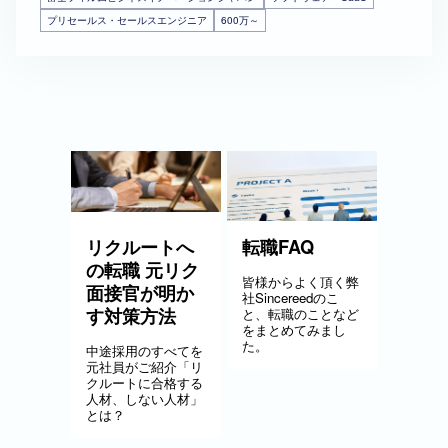
プリセールス・セールスエンジニア
600万～
リクルートへ
転職FAQ
の転職 元リク
皆様からよく頂く弊
面接官が明か
社Sincereedのこ
す対策方法
と、転職のことなど
をまとめてみまし
た。
中途採用のすべてを
元社員がご紹介「リ
クルートに合格する
人材、しない人材」
とは？