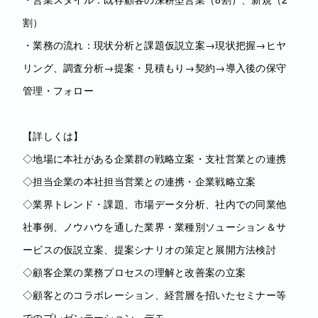
割）
・業務の流れ：現状分析と課題仮説立案→現状把握→ヒヤ
リング、調査分析→提案・見積もり→契約→導入後の保守
管理・フォロー
【詳しくは】
◇地場に本社がある企業群の戦略立案・支社営業との連携
◇担当企業の本社担当営業との連携・企業戦略立案
◇業界トレンド・課題、市場データ分析、社内での同業他
社事例、ノウハウを通した業界・業種別ソューション＆サ
ービスの仮説立案、提案シナリオの策定と展開方法検討
◇顧客企業の業務プロセスの理解と改善案の立案
◇顧客とのコラボレーション、経営層を招いたセミナー等
でのプレゼンテーション、デモ