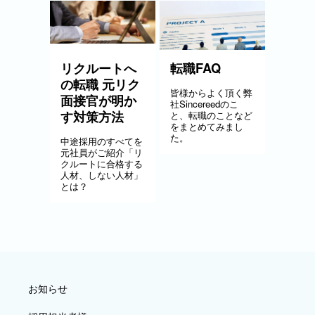
リクルートへ
転職FAQ
の転職 元リク
皆様からよく頂く弊
面接官が明か
社Sincereedのこ
す対策方法
と、転職のことなど
をまとめてみまし
た。
中途採用のすべてを
元社員がご紹介「リ
クルートに合格する
人材、しない人材」
とは？
お知らせ