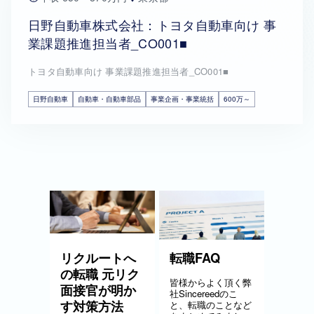
日野自動車株式会社：トヨタ自動車向け 事
業課題推進担当者_CO001■
トヨタ自動車向け 事業課題推進担当者_CO001■
日野自動車
自動車・自動車部品
事業企画・事業統括
600万～
リクルートへ
転職FAQ
の転職 元リク
皆様からよく頂く弊
面接官が明か
社Sincereedのこ
す対策方法
と、転職のことなど