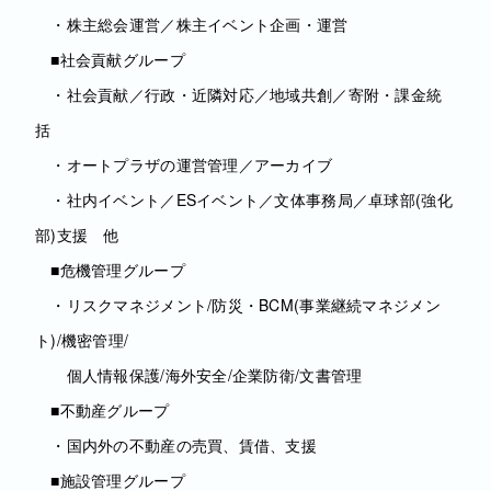
・株主総会運営／株主イベント企画・運営
■社会貢献グループ
・社会貢献／行政・近隣対応／地域共創／寄附・課金統
括
・オートプラザの運営管理／アーカイブ
・社内イベント／ESイベント／文体事務局／卓球部(強化
部)支援 他
■危機管理グループ
・リスクマネジメント/防災・BCM(事業継続マネジメン
ト)/機密管理/
個人情報保護/海外安全/企業防衛/文書管理
■不動産グループ
・国内外の不動産の売買、賃借、支援
■施設管理グループ