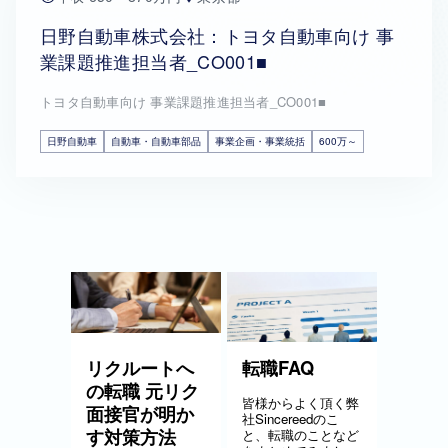
日野自動車株式会社：トヨタ自動車向け 事
業課題推進担当者_CO001■
トヨタ自動車向け 事業課題推進担当者_CO001■
日野自動車
自動車・自動車部品
事業企画・事業統括
600万～
リクルートへ
転職FAQ
の転職 元リク
皆様からよく頂く弊
面接官が明か
社Sincereedのこ
す対策方法
と、転職のことなど