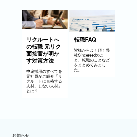
リクルートへ
転職FAQ
の転職 元リク
皆様からよく頂く弊
面接官が明か
社Sincereedのこ
す対策方法
と、転職のことなど
をまとめてみまし
た。
中途採用のすべてを
元社員がご紹介「リ
クルートに合格する
人材、しない人材」
とは？
お知らせ