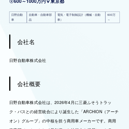
600～1000万円
東京都
日野自動
自動車・自動車部
電気・電子制御設計（機械・自動
600万
車
品
車）
～
会社名
日野自動車株式会社
会社概要
日野自動車株式会社は、2026年4月に三菱ふそうトラッ
ク・バスとの経営統合により誕生した「ARCHION（アーチ
オン）グループ」の中核を担う商用車メーカーです。商用