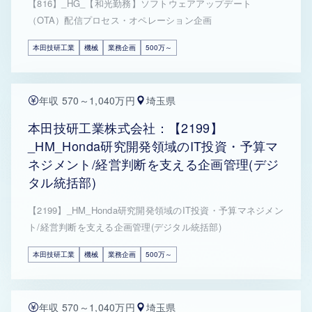
【816】_HG_【和光勤務】ソフトウェアアップデート
（OTA）配信プロセス・オペレーション企画
本田技研工業
機械
業務企画
500万～
年収 570～1,040万円
埼玉県
本田技研工業株式会社：【2199】
_HM_Honda研究開発領域のIT投資・予算マ
ネジメント/経営判断を支える企画管理(デジ
タル統括部)
【2199】_HM_Honda研究開発領域のIT投資・予算マネジメン
ト/経営判断を支える企画管理(デジタル統括部)
本田技研工業
機械
業務企画
500万～
年収 570～1,040万円
埼玉県