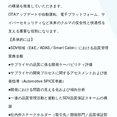
の構築を推進していただきます。
OTAアップデートや自動運転、電子プラットフォーム、サ
イバーセキュリティなど未来のクルマの安全性と快適性を
支える重要な役割になります。
【具体的には】
●SDV領域（E&E／ADAS／Smart Cabin）における品質管理
業務全般
●サプライヤの品質に係る開発ケーパビリティ評価
●サプライヤの開発プロセスに関するアセスメントおよび改
善指導（Automotive SPICE準拠）
●開発における問題の見える化および傾向分析
●一連の品質管理活動と連動したSDV品質保証スキームの構
築
●社内外ステークホルダー（取引先／開発部門／品質保証部