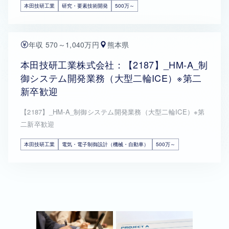
本田技研工業
研究・要素技術開発
500万～
年収 570～1,040万円
熊本県
本田技研工業株式会社：【2187】_HM-A_制
御システム開発業務（大型二輪ICE）※第二
新卒歓迎
【2187】_HM-A_制御システム開発業務（大型二輪ICE）※第
二新卒歓迎
本田技研工業
電気・電子制御設計（機械・自動車）
500万～