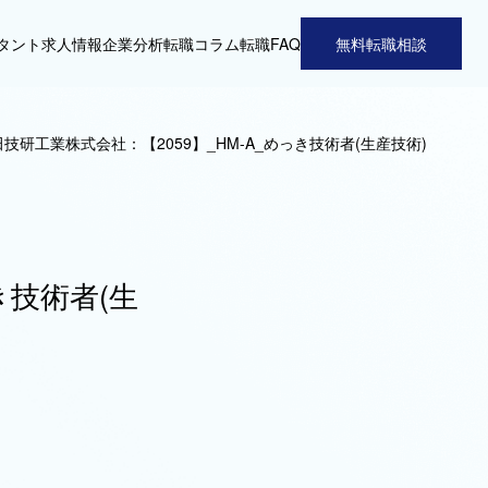
タント
求人情報
企業分析
転職コラム
転職FAQ
無料転職相談
技研工業株式会社：【2059】_HM-A_めっき技術者(生産技術)
き技術者(生