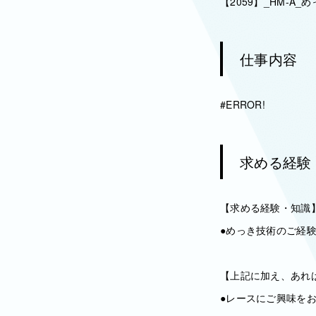
【2059】_HM-A_
仕事内容
#ERROR!
求める経験
【求める経験・知識
●めっき技術のご経
【上記に加え、あれ
●レースにご興味を