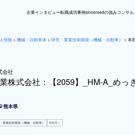
企業インタビュー
転職成功事例
sincereedの強み
コンサル
人情報
>
機械・自動車体
>
研究・要素技術開発（機械・自動車）
>
本田
式会社
業株式会社：【2059】_HM-A_めっ
熊本県
・要素技術開発（機械・自動車）
500万～