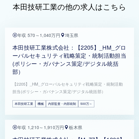
本田技研工業の他の求人はこちら
年収 570～1,040万円
埼玉県
本田技研工業株式会社：【2205】_HM_グロ
ーバルセキュリティ戦略策定・統制活動担当
(ポリシー・ガバナンス策定/デジタル統括
部）
【2205】_HM_グローバルセキュリティ戦略策定・統制活動
担当(ポリシー・ガバナンス策定/デジタル統括部）
本田技研工業
機械
内部監査・内部統制
500万～
年収 1,210～1,910万円
栃木県