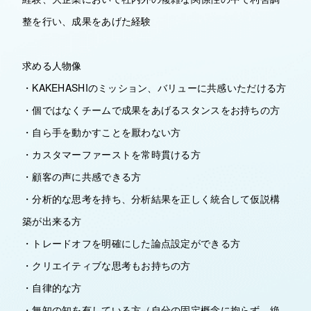
整を行い、成果をあげた経験
求める人物像
・KAKEHASHIのミッション、バリューに共感いただける方
・個ではなくチームで成果をあげるスタンスをお持ちの方
・自ら手を動かすことを厭わない方
・カスタマーファーストを常時貫ける方
・顧客の声に共感できる方
・分析的な思考を持ち、分析結果を正しく統合して仮説構
築が出来る方
・トレードオフを明確にした論点設定ができる方
・クリエイティブな思考もお持ちの方
・自律的な方
・無知の知を有している方（自分の固定概念に拘らず、絶