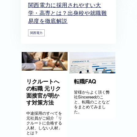
関西電力に採用されやすい大
学・高専とは？出身校や就職難
易度を徹底解説
関西電力
リクルートへ
転職FAQ
の転職 元リク
皆様からよく頂く弊
面接官が明か
社Sincereedのこ
す対策方法
と、転職のことなど
をまとめてみまし
た。
中途採用のすべてを
元社員がご紹介「リ
クルートに合格する
人材、しない人材」
とは？