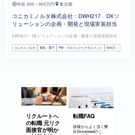
年収 600～900万円
東京都
コニカミノルタ株式会社：DWH217 DXソ
リューションの企画・開発と現場実装担当
DWH217 DXソリューションの企画・開発と現場実装担当
コニカミノルタ
電気・電子
PM・プロジェクトマネジメント
600万～
リクルートへ
転職FAQ
の転職 元リク
皆様からよく頂く弊
面接官が明か
社Sincereedのこ