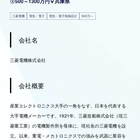
500～1300万円
兵庫県
三菱電機
電気・電子
電気・電子制御設計
500万～
会社名
三菱電機株式会社
会社概要
産業エレクトロニクス大手の一角をなす、日本を代表する
大手電機メーカーです。1921年、三菱造船株式会社（現三
菱重工業）の電機製作所を母体に、現社名の三菱電機を設
立。以来、重電・メカトロニクスでの強みを武器に業容を