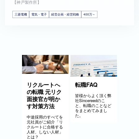
【神戸製作所】
三菱電機
電気・電子
経営企画・経営戦略
400万～
リクルートへ
転職FAQ
の転職 元リク
皆様からよく頂く弊
面接官が明か
社Sincereedのこ
す対策方法
と、転職のことなど
をまとめてみまし
た。
中途採用のすべてを
元社員がご紹介「リ
クルートに合格する
人材、しない人材」
とは？