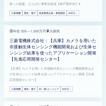
客への提案、ならびに事業化推進【神戸製作所】#
三菱電機
電気・電子
新規事業企画・事業開発
400万～
年収 550～1,000万円
兵庫県
三菱電機株式会社：【兵庫】カメラを用いた
非接触生体センシング機能開発および生体セ
ンシング結果を使ったアプリケーション開発
【先進応用開発センター】
【兵庫】カメラを用いた非接触生体センシング機能開発およ
び生体センシング結果を使ったアプリケーション開発【先進
応用開発センター】
三菱電機
電気・電子
AI・MLエンジニア
500万～