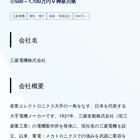
500～1,100万円
神奈川県
三菱電機
電気・電子
回路・実装設計
500万～
会社名
三菱電機株式会社
会社概要
産業エレクトロニクス大手の一角をなす、日本を代表する
大手電機メーカーです。1921年、三菱造船株式会社（現三
菱重工業）の電機製作所を母体に、現社名の三菱電機を設
立。以来、重電・メカトロニクスでの強みを武器に業容を