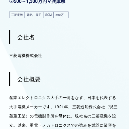
500～1,300万円
兵庫県
三菱電機
電気・電子
SCM
500万～
会社名
三菱電機株式会社
会社概要
産業エレクトロニクス大手の一角をなす、日本を代表する
大手電機メーカーです。1921年、三菱造船株式会社（現三
菱重工業）の電機製作所を母体に、現社名の三菱電機を設
立。以来、重電・メカトロニクスでの強みを武器に業容を