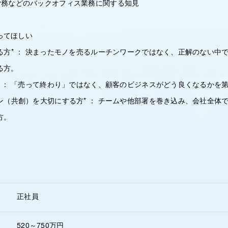
事労務などのバックオフィス業務に関する知見
ってほしい
める方* ： 決まったモノを売るルーチンワークではなく、正解のない中
る方。
向* ： 「売って終わり」ではなく、顧客のビジネスがどう良くなるかを
ョン（共創）を大切にする方* ： チームや他部署を巻き込み、会社全体
方。
正社員
520～750万円