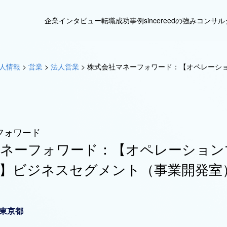
企業インタビュー
転職成功事例
sincereedの強み
コンサル
人情報
>
営業
>
法人営業
>
株式会社マネーフォワード：【オペレーショ
フォワード
マネーフォワード：【オペレーション
域】ビジネスセグメント（事業開発室
東京都