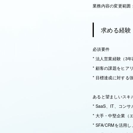
業務内容の変更範囲
求める経験
必須要件
* 法人営業経験（3年
* 顧客の課題をヒ
* 目標達成に対する
あると望ましいスキ
* SaaS、IT、
* 大手・中堅企業
* SFA/CRMを