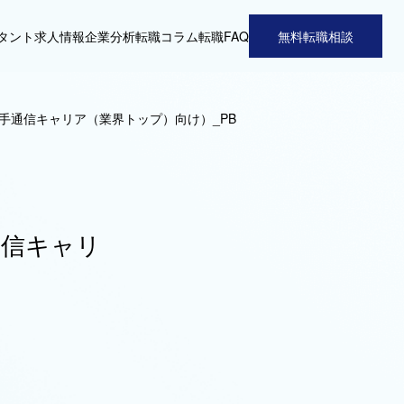
タント
求人情報
企業分析
転職コラム
転職FAQ
無料転職相談
大手通信キャリア（業界トップ）向け）_PB
通信キャリ