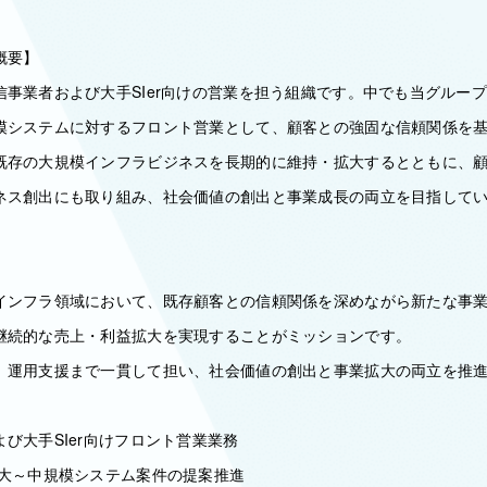
概要】
信事業者および大手SIer向けの営業を担う組織です。中でも当グルー
模システムに対するフロント営業として、顧客との強固な信頼関係を
既存の大規模インフラビジネスを長期的に維持・拡大するとともに、
ネス創出にも取り組み、社会価値の創出と事業成長の両立を目指して
インフラ領域において、既存顧客との信頼関係を深めながら新たな事
継続的な売上・利益拡大を実現することがミッションです。
、運用支援まで一貫して担い、社会価値の創出と事業拡大の両立を推
び大手SIer向けフロント営業業務
た大～中規模システム案件の提案推進