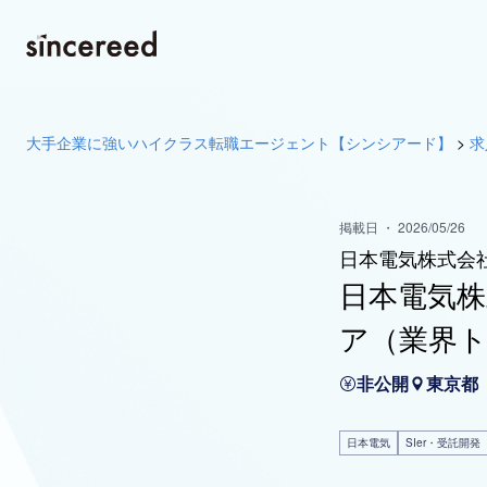
大手企業に強いハイクラス転職エージェント【シンシアード】
>
求
掲載日 ・ 2026/05/26
日本電気株式会
日本電気株
ア（業界ト
非公開
東京都
日本電気
SIer・受託開発