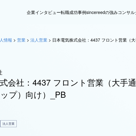
企業インタビュー
転職成功事例
sincereedの強み
コンサル
人情報
>
営業
>
法人営業
>
日本電気株式会社：4437 フロント営業（
社
式会社：4437 フロント営業（大手
ップ）向け）_PB
法人営業