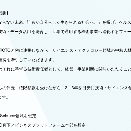
概要】
ならない未来。誰もが自分らしく生きられる社会へ。」を掲げ、ヘル
技術・データ活用を統合し、世界で通用する検査事業へ進化するフェ
現CTOと密に連携しながら、サイエンス・テクノロジー領域の中核人
部連携を牽引していただきます。
たはそれに準ずる技術責任者として、経営・事業判断に関与いただくこ
からの伴走・権限移譲を受けながら、2～3年を目安に技術・サイエンス
ます。
& Science領域を想定
TO直下／ビジネスプラットフォーム本部を想定