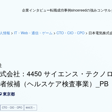
企業インタビュー
転職成功事例
sincereedの強み
コンサル
人情報
>
IT・Web・通信・ゲーム
>
CTO・CIO・CPO
>
日本電気株式会
社
式会社：4450 サイエンス・テクノ
者候補（ヘルスケア検査事業）_PB
東京都
CTO・CIO・CPO
900万～