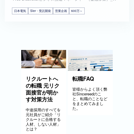
日本電気
SIer・受託開発
営業企画
600万～
リクルートへ
転職FAQ
の転職 元リク
皆様からよく頂く弊
面接官が明か
社Sincereedのこ
す対策方法
と、転職のことなど
をまとめてみまし
た。
中途採用のすべてを
元社員がご紹介「リ
クルートに合格する
人材、しない人材」
とは？