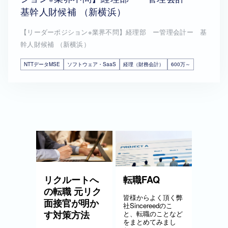
基幹人財候補 （新横浜）
【リーダーポジション※業界不問】経理部 ー管理会計ー 基
幹人財候補 （新横浜）
NTTデータMSE
ソフトウェア・SaaS
経理（財務会計）
600万～
リクルートへ
転職FAQ
の転職 元リク
皆様からよく頂く弊
面接官が明か
社Sincereedのこ
す対策方法
と、転職のことなど
をまとめてみまし