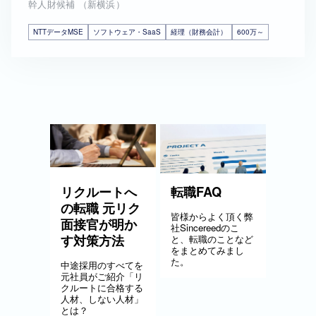
幹人財候補 （新横浜）
NTTデータMSE
ソフトウェア・SaaS
経理（財務会計）
600万～
リクルートへ
転職FAQ
の転職 元リク
皆様からよく頂く弊
面接官が明か
社Sincereedのこ
す対策方法
と、転職のことなど
をまとめてみまし
た。
中途採用のすべてを
元社員がご紹介「リ
クルートに合格する
人材、しない人材」
とは？