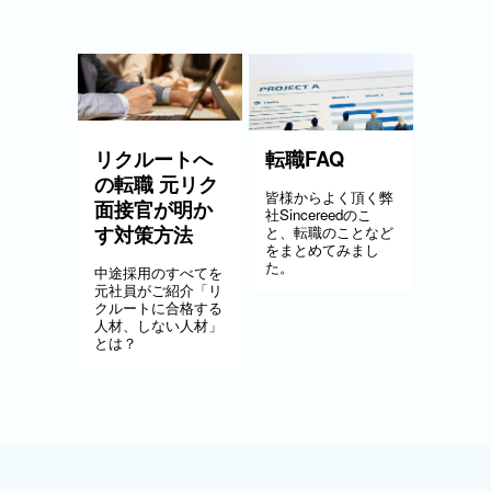
リクルートへ
転職FAQ
の転職 元リク
皆様からよく頂く弊
面接官が明か
社Sincereedのこ
す対策方法
と、転職のことなど
をまとめてみまし
た。
中途採用のすべてを
元社員がご紹介「リ
クルートに合格する
人材、しない人材」
とは？