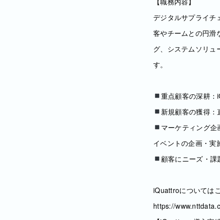
【職務内容】
デジタルサプライチェ
客やチームとの円滑
グ、システムソリュ
す。
重点顧客の深耕：i
新規顧客の獲得：
マーケティング企
イベントの企画・実
顧客にニーズ・課
iQuattroについ
https://www.nttdata.c