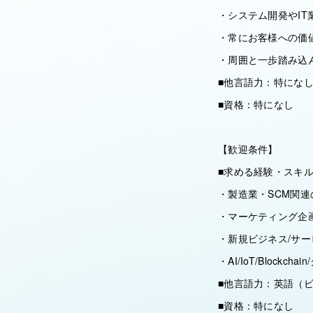
・システム開発やI
・常にお客様への価
・周囲と一歩踏み込
■他言語力：特にな
■資格：特になし
【歓迎条件】
■求める経験・スキ
・製造業・SCM関連
・マーケティング企
・新規ビジネス/サ
・AI/IoT/Block
■他言語力：英語（
■資格：特になし