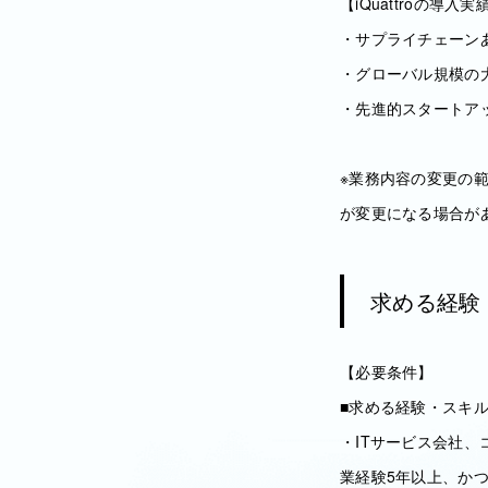
【iQuattroの導入実
・サプライチェーンあ
・グローバル規模の
・先進的スタートア
※業務内容の変更の
が変更になる場合が
求める経験
【必要条件】
■求める経験・スキ
・ITサービス会社、
業経験5年以上、か