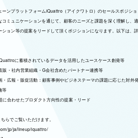
ーンプラットフォームiQuattro（アイクワトロ）のセールスポジシ
なコミュニケーションを通じて、顧客のニーズと課題を深く理解し、
ーション等の提案をリードして頂くポジションになります。以下は、
Quattroに蓄積されているデータを活用したユースケース創発等
直販・社内営業組織・G会社含めたパートナー連携等
画・広報・販促活動：顧客事例やビジネステーマの課題に応じた対外
施等
題に合わせたプロダクト方向性の提案・リード
てはこちらでご覧いただけます。
om/jp/ja/lineup/iquattro/