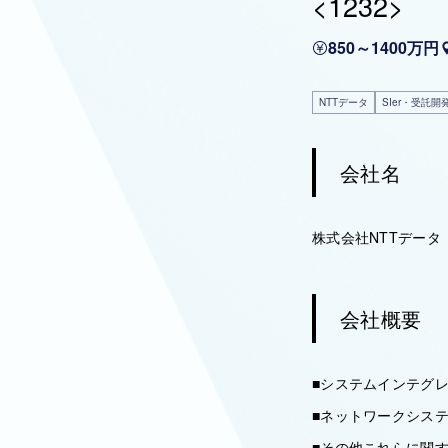
<1232>
850～1400万円
NTTデータ
SIer・受託開
会社名
株式会社NTTデータ
会社概要
■システムインテグ
■ネットワークシス
■その他これらに関