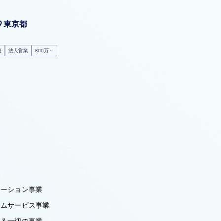
東京都
発
法人営業
800万～
レーション事業
テムサービス事業
する一切の事業