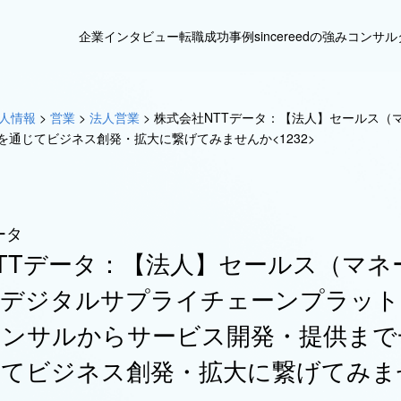
企業インタビュー
転職成功事例
sincereedの強み
コンサル
人情報
>
営業
>
法人営業
>
株式会社NTTデータ：【法人】セールス（
通じてビジネス創発・拡大に繋げてみませんか<1232>
ータ
TTデータ：【法人】セールス（マネ
：デジタルサプライチェーンプラット
コンサルからサービス開発・提供まで
じてビジネス創発・拡大に繋げてみま